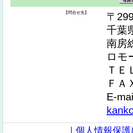
【問合せ先】
〒299
千葉
南房
ロモ
ＴＥＬ：
ＦＡＸ：
E-ma
kanko
｜
個人情報保護