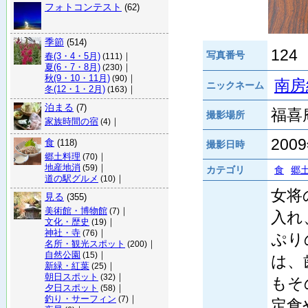
フォトコンテスト
(62)
季節
(514)
124
写真番号
春(3・4・5月)
｜
(111)
夏(6・7・8月)
｜
(230)
秋(9・10・11月)
｜
(90)
南房
ニックネーム
冬(12・1・2月)
｜
(163)
泊まる
(7)
福喜庵
撮影場所
家族時間の宿
｜
(4)
200
食
(118)
撮影日時
郷土料理
｜
(70)
地産地消
｜
(59)
カテゴリ
食
郷
道の駅グルメ
｜
(10)
女将
見る
(355)
美術館・博物館
｜
(7)
入れ
文化・歴史
｜
(19)
神社・寺
｜
(76)
ぷり
名所・観光スポット
｜
(200)
自然公園
｜
(15)
は、
新緑・紅葉
｜
(25)
朝日スポット
｜
(32)
もそ
夕日スポット
｜
(58)
釣り・サーフィン
｜
(7)
定食