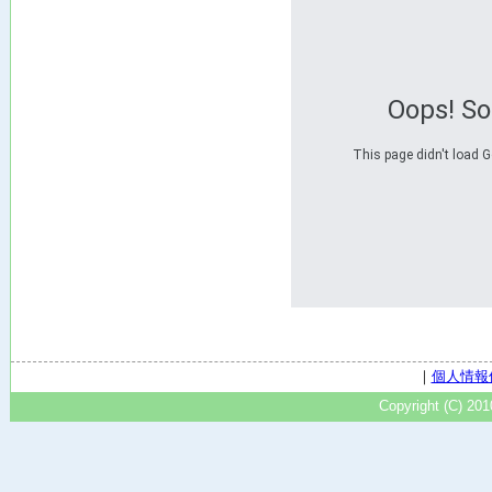
Oops! S
This page didn't load G
｜
個人情報
Copyright (C) 20