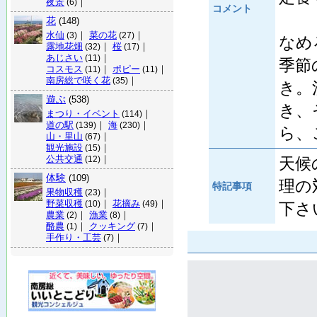
夜景
｜
(6)
コメント
花
(148)
水仙
｜
菜の花
｜
(3)
(27)
なめ
露地花畑
｜
桜
｜
(32)
(17)
あじさい
｜
(11)
季節
コスモス
｜
ポピー
｜
(11)
(11)
南房総で咲く花
｜
(35)
き。
遊ぶ
(538)
き、
まつり・イベント
｜
(114)
道の駅
｜
海
｜
(139)
(230)
ら、
山・里山
｜
(67)
観光施設
｜
(15)
公共交通
｜
天候
(12)
体験
(109)
理の
特記事項
果物収穫
｜
(23)
野菜収穫
｜
花摘み
｜
(10)
(49)
下さ
農業
｜
漁業
｜
(2)
(8)
酪農
｜
クッキング
｜
(1)
(7)
手作り・工芸
｜
(7)