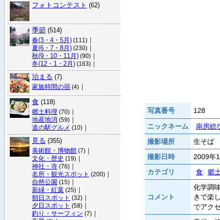
フォトコンテスト
(62)
季節
(514)
春(3・4・5月)
｜
(111)
夏(6・7・8月)
｜
(230)
秋(9・10・11月)
｜
(90)
冬(12・1・2月)
｜
(163)
泊まる
(7)
家族時間の宿
｜
(4)
食
(118)
写真番号
128
郷土料理
｜
(70)
地産地消
｜
(59)
ニックネーム
南房総
道の駅グルメ
｜
(10)
見る
(355)
撮影場所
生そば 
美術館・博物館
｜
(7)
撮影日時
2009年
文化・歴史
｜
(19)
神社・寺
｜
(76)
カテゴリ
食
郷
名所・観光スポット
｜
(200)
自然公園
｜
(15)
化学調
新緑・紅葉
｜
(25)
コメント
きで楽
朝日スポット
｜
(32)
夕日スポット
｜
(58)
でアク
釣り・サーフィン
｜
(7)