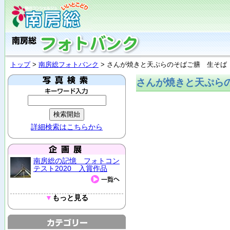
トップ
>
南房総フォトバンク
> さんが焼きと天ぷらのそばご膳 生そば
さんが焼きと天ぷら
詳細検索はこちらから
南房総の記憶 フォトコン
テスト2020 入賞作品
▼
もっと見る