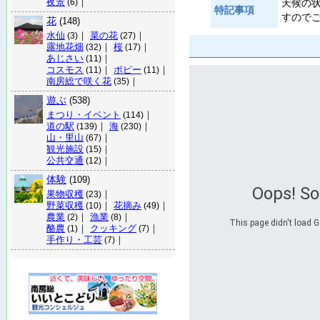
夜景
｜
天候の
(6)
特記事項
すので
花
(148)
水仙
｜
菜の花
｜
(3)
(27)
露地花畑
｜
桜
｜
(32)
(17)
あじさい
｜
(11)
コスモス
｜
ポピー
｜
(11)
(11)
南房総で咲く花
｜
(35)
遊ぶ
(538)
まつり・イベント
｜
(114)
道の駅
｜
海
｜
(139)
(230)
山・里山
｜
(67)
観光施設
｜
(15)
公共交通
｜
(12)
体験
(109)
Oops! S
果物収穫
｜
(23)
野菜収穫
｜
花摘み
｜
(10)
(49)
農業
｜
漁業
｜
(2)
(8)
This page didn't load G
酪農
｜
クッキング
｜
(1)
(7)
手作り・工芸
｜
(7)