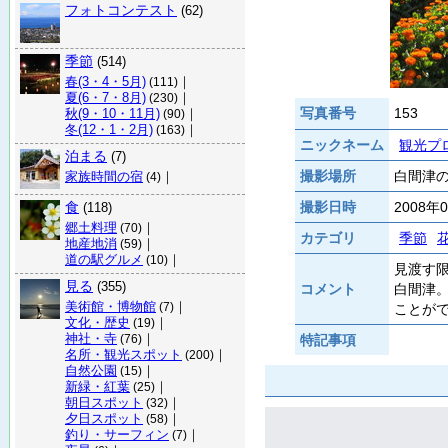
フォトコンテスト
(62)
季節
(514)
春(3・4・5月)
｜
(111)
夏(6・7・8月)
｜
(230)
写真番号
153
秋(9・10・11月)
｜
(90)
冬(12・1・2月)
｜
(163)
ニックネーム
観光プ
泊まる
(7)
撮影場所
白間津の
家族時間の宿
｜
(4)
食
撮影日時
2008年
(118)
郷土料理
｜
(70)
カテゴリ
季節
地産地消
｜
(59)
道の駅グルメ
｜
(10)
見渡す
見る
(355)
コメント
白間津
美術館・博物館
｜
(7)
ことが
文化・歴史
｜
(19)
神社・寺
｜
特記事項
(76)
名所・観光スポット
｜
(200)
自然公園
｜
(15)
新緑・紅葉
｜
(25)
朝日スポット
｜
(32)
夕日スポット
｜
(58)
釣り・サーフィン
｜
(7)