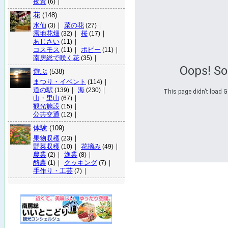
夜景
｜
(6)
花
(148)
水仙
｜
菜の花
｜
(3)
(27)
露地花畑
｜
桜
｜
(32)
(17)
あじさい
｜
(11)
コスモス
｜
ポピー
｜
(11)
(11)
南房総で咲く花
｜
(35)
Oops! S
遊ぶ
(538)
まつり・イベント
｜
(114)
道の駅
｜
海
｜
(139)
(230)
This page didn't load G
山・里山
｜
(67)
観光施設
｜
(15)
公共交通
｜
(12)
体験
(109)
果物収穫
｜
(23)
野菜収穫
｜
花摘み
｜
(10)
(49)
農業
｜
漁業
｜
(2)
(8)
酪農
｜
クッキング
｜
(1)
(7)
手作り・工芸
｜
(7)