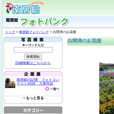
トップ
>
南房総フォトバンク
> 白間津のお花畑
白間津のお花畑
詳細検索はこちらから
南房総の記憶 フォトコン
テスト2020 入賞作品
▼
もっと見る