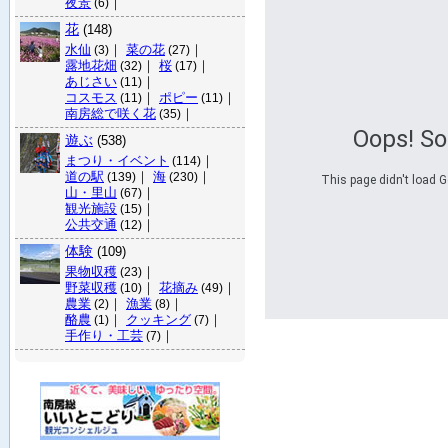
夜景
｜
(6)
花
(148)
水仙
｜
菜の花
｜
(3)
(27)
露地花畑
｜
桜
｜
(32)
(17)
あじさい
｜
(11)
コスモス
｜
ポピー
｜
(11)
(11)
南房総で咲く花
｜
(35)
Oops! S
遊ぶ
(538)
まつり・イベント
｜
(114)
道の駅
｜
海
｜
(139)
(230)
This page didn't load G
山・里山
｜
(67)
観光施設
｜
(15)
公共交通
｜
(12)
体験
(109)
果物収穫
｜
(23)
野菜収穫
｜
花摘み
｜
(10)
(49)
農業
｜
漁業
｜
(2)
(8)
酪農
｜
クッキング
｜
(1)
(7)
手作り・工芸
｜
(7)