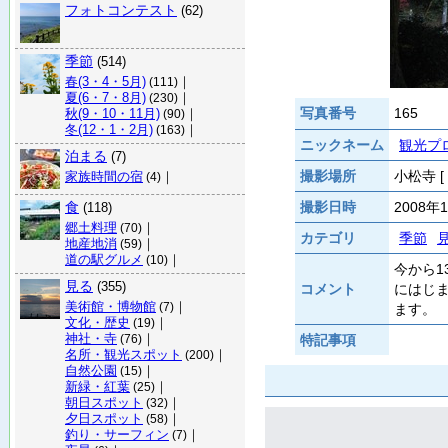
フォトコンテスト
(62)
季節
(514)
春(3・4・5月)
｜
(111)
夏(6・7・8月)
｜
(230)
写真番号
165
秋(9・10・11月)
｜
(90)
冬(12・1・2月)
｜
(163)
ニックネーム
観光プ
泊まる
(7)
撮影場所
小松寺 [
家族時間の宿
｜
(4)
食
撮影日時
2008年
(118)
郷土料理
｜
(70)
カテゴリ
季節
地産地消
｜
(59)
道の駅グルメ
｜
(10)
今から1
見る
(355)
コメント
にはじま
美術館・博物館
｜
(7)
ます。
文化・歴史
｜
(19)
神社・寺
｜
特記事項
(76)
名所・観光スポット
｜
(200)
自然公園
｜
(15)
新緑・紅葉
｜
(25)
朝日スポット
｜
(32)
夕日スポット
｜
(58)
釣り・サーフィン
｜
(7)