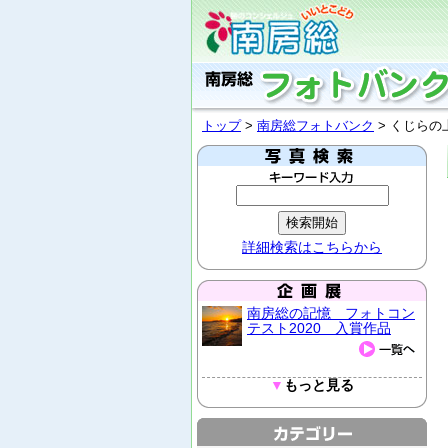
トップ
>
南房総フォトバンク
> くじらの
詳細検索はこちらから
南房総の記憶 フォトコン
テスト2020 入賞作品
▼
もっと見る