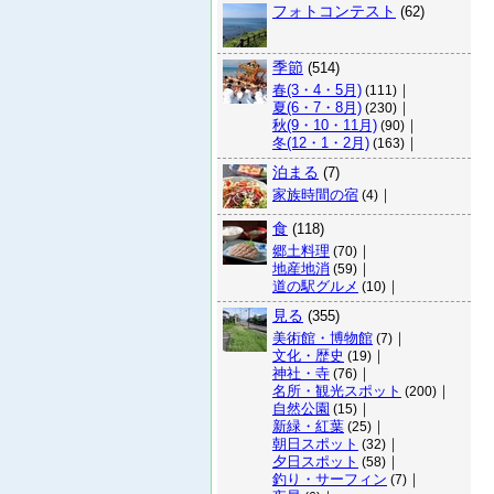
フォトコンテスト
(62)
季節
(514)
春(3・4・5月)
｜
(111)
夏(6・7・8月)
｜
(230)
秋(9・10・11月)
｜
(90)
冬(12・1・2月)
｜
(163)
泊まる
(7)
家族時間の宿
｜
(4)
食
(118)
郷土料理
｜
(70)
地産地消
｜
(59)
道の駅グルメ
｜
(10)
見る
(355)
美術館・博物館
｜
(7)
文化・歴史
｜
(19)
神社・寺
｜
(76)
名所・観光スポット
｜
(200)
自然公園
｜
(15)
新緑・紅葉
｜
(25)
朝日スポット
｜
(32)
夕日スポット
｜
(58)
釣り・サーフィン
｜
(7)