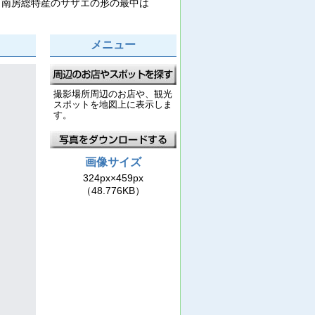
南房総特産のサザエの形の最中は
メニュー
撮影場所周辺のお店や、観光
スポットを地図上に表示しま
す。
画像サイズ
324px×459px
（48.776KB）