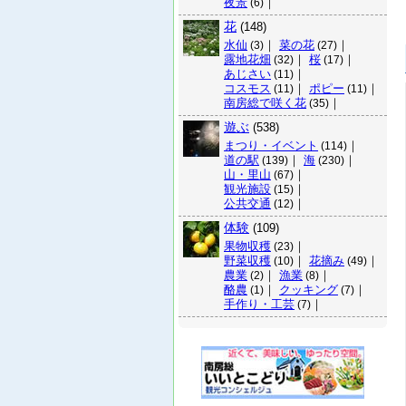
夜景
｜
(6)
花
(148)
水仙
｜
菜の花
｜
(3)
(27)
露地花畑
｜
桜
｜
(32)
(17)
あじさい
｜
(11)
コスモス
｜
ポピー
｜
(11)
(11)
南房総で咲く花
｜
(35)
遊ぶ
(538)
まつり・イベント
｜
(114)
道の駅
｜
海
｜
(139)
(230)
山・里山
｜
(67)
観光施設
｜
(15)
公共交通
｜
(12)
体験
(109)
果物収穫
｜
(23)
野菜収穫
｜
花摘み
｜
(10)
(49)
農業
｜
漁業
｜
(2)
(8)
酪農
｜
クッキング
｜
(1)
(7)
手作り・工芸
｜
(7)