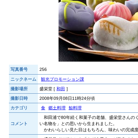
写真番号
256
ニックネーム
観光プロモーション課
撮影場所
盛栄堂 [
和田
]
撮影日時
2008年09月08日11時24分頃
カテゴリ
食
郷土料理
鯨料理
和田浦で80年続く和菓子の老舗、盛栄堂さんの
コメント
い名物を」との思いから生まれました。
かわいらしい見た目はもちろん、味わいの完成度