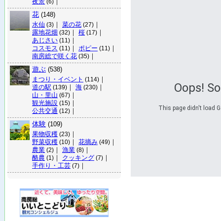
夜景
｜
(6)
花
(148)
水仙
｜
菜の花
｜
(3)
(27)
露地花畑
｜
桜
｜
(32)
(17)
あじさい
｜
(11)
コスモス
｜
ポピー
｜
(11)
(11)
南房総で咲く花
｜
(35)
遊ぶ
(538)
まつり・イベント
｜
(114)
Oops! S
道の駅
｜
海
｜
(139)
(230)
山・里山
｜
(67)
観光施設
｜
(15)
This page didn't load G
公共交通
｜
(12)
体験
(109)
果物収穫
｜
(23)
野菜収穫
｜
花摘み
｜
(10)
(49)
農業
｜
漁業
｜
(2)
(8)
酪農
｜
クッキング
｜
(1)
(7)
手作り・工芸
｜
(7)