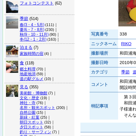
フォトコンテスト
(62)
季節
(514)
春(3・4・5月)
｜
(111)
夏(6・7・8月)
｜
(230)
写真番号
338
秋(9・10・11月)
｜
(90)
冬(12・1・2月)
｜
(163)
ニックネーム
RIKO
泊まる
(7)
撮影場所
和田浦海
家族時間の宿
｜
(4)
撮影日時
2010年
食
(118)
郷土料理
｜
(70)
カテゴリ
季節
地産地消
｜
(59)
道の駅グルメ
｜
(10)
和田浦
コメント
見る
(355)
開設時
美術館・博物館
｜
(7)
第３回
文化・歴史
｜
(19)
神社・寺
｜
和田浦
(76)
特記事項
名所・観光スポット
｜
(200)
子様連
自然公園
｜
(15)
そんな
新緑・紅葉
｜
(25)
朝日スポット
｜
(32)
夕日スポット
｜
(58)
釣り・サーフィン
｜
(7)