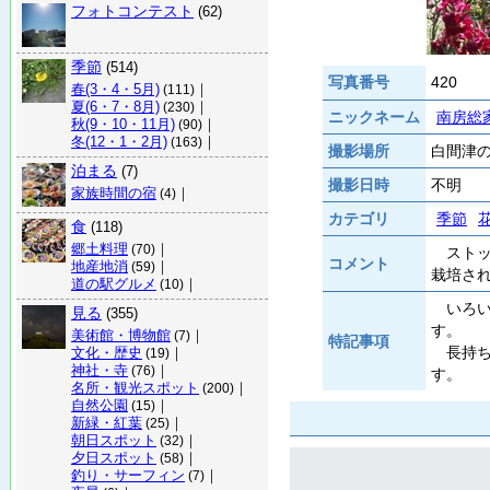
フォトコンテスト
(62)
季節
(514)
写真番号
420
春(3・4・5月)
｜
(111)
夏(6・7・8月)
｜
(230)
ニックネーム
南房総
秋(9・10・11月)
｜
(90)
冬(12・1・2月)
｜
(163)
撮影場所
白間津の
泊まる
(7)
撮影日時
不明
家族時間の宿
｜
(4)
カテゴリ
季節
食
(118)
郷土料理
｜
(70)
ストッ
コメント
地産地消
｜
(59)
栽培さ
道の駅グルメ
｜
(10)
いろい
見る
(355)
す。
美術館・博物館
｜
(7)
特記事項
長持ち
文化・歴史
｜
(19)
神社・寺
｜
(76)
す。
名所・観光スポット
｜
(200)
自然公園
｜
(15)
新緑・紅葉
｜
(25)
朝日スポット
｜
(32)
夕日スポット
｜
(58)
釣り・サーフィン
｜
(7)