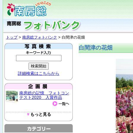
トップ
>
南房総フォトバンク
> 白間津の花畑
白間津の花畑
詳細検索はこちらから
南房総の記憶 フォトコン
テスト2020 入賞作品
▼
もっと見る