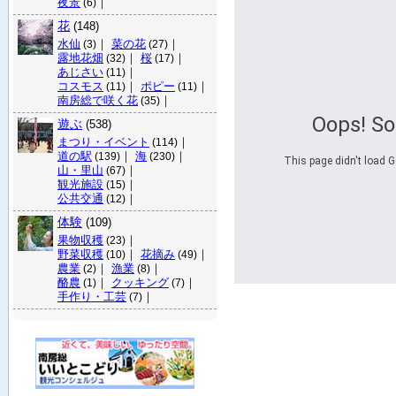
夜景
｜
(6)
花
(148)
水仙
｜
菜の花
｜
(3)
(27)
露地花畑
｜
桜
｜
(32)
(17)
あじさい
｜
(11)
コスモス
｜
ポピー
｜
(11)
(11)
南房総で咲く花
｜
(35)
Oops! S
遊ぶ
(538)
まつり・イベント
｜
(114)
道の駅
｜
海
｜
(139)
(230)
This page didn't load G
山・里山
｜
(67)
観光施設
｜
(15)
公共交通
｜
(12)
体験
(109)
果物収穫
｜
(23)
野菜収穫
｜
花摘み
｜
(10)
(49)
農業
｜
漁業
｜
(2)
(8)
酪農
｜
クッキング
｜
(1)
(7)
手作り・工芸
｜
(7)