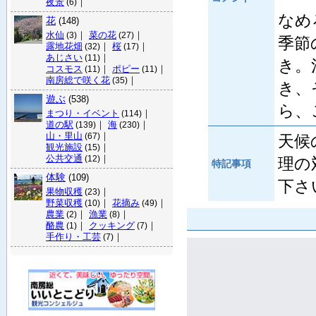
夜景
｜
(6)
なめ
花
(148)
水仙
｜
菜の花
｜
(3)
(27)
季節
露地花畑
｜
桜
｜
(32)
(17)
あじさい
｜
(11)
き。
コスモス
｜
ポピー
｜
(11)
(11)
南房総で咲く花
｜
(35)
き、
遊ぶ
(538)
ら、
まつり・イベント
｜
(114)
道の駅
｜
海
｜
(139)
(230)
山・里山
｜
(67)
天候
観光施設
｜
(15)
公共交通
｜
(12)
理の
特記事項
体験
(109)
下さ
果物収穫
｜
(23)
野菜収穫
｜
花摘み
｜
(10)
(49)
農業
｜
漁業
｜
(2)
(8)
酪農
｜
クッキング
｜
(1)
(7)
手作り・工芸
｜
(7)