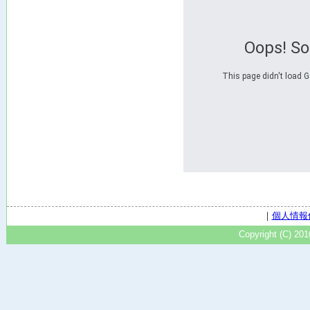
Oops! S
This page didn't load G
｜
個人情報
Copyright (C) 20