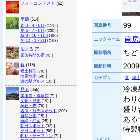
フォトコンテスト
(62)
季節
(514)
99
写真番号
春(3・4・5月)
｜
(111)
夏(6・7・8月)
｜
(230)
秋(9・10・11月)
｜
(90)
南房
ニックネーム
冬(12・1・2月)
｜
(163)
泊まる
(7)
ちどり
撮影場所
家族時間の宿
｜
(4)
200
食
(118)
撮影日時
郷土料理
｜
(70)
地産地消
｜
(59)
カテゴリ
食
郷
道の駅グルメ
｜
(10)
冷凍
見る
(355)
美術館・博物館
｜
(7)
わり
文化・歴史
｜
(19)
神社・寺
｜
(76)
盛り
名所・観光スポット
｜
(200)
自然公園
｜
(15)
ある
新緑・紅葉
｜
(25)
朝日スポット
｜
(32)
特製
夕日スポット
｜
(58)
釣り・サーフィン
｜
(7)
コメント