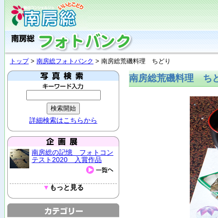
トップ
>
南房総フォトバンク
> 南房総荒磯料理 ちどり
南房総荒磯料理 ち
詳細検索はこちらから
南房総の記憶 フォトコン
テスト2020 入賞作品
▼
もっと見る