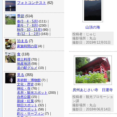
フォトコンテスト
(62)
季節
(514)
春(3・4・5月)
｜
(111)
夏(6・7・8月)
｜
(230)
山頂の海
秋(9・10・11月)
｜
(90)
冬(12・1・2月)
｜
投稿者：じゅじ
(163)
撮影場所：丸山
泊まる
(7)
撮影日：2019年12月01日
家族時間の宿
｜
(4)
食
(118)
郷土料理
｜
(70)
地産地消
｜
(59)
道の駅グルメ
｜
(10)
見る
(355)
美術館・博物館
｜
(7)
文化・歴史
｜
(19)
神社・寺
｜
(76)
房州あじさい寺 日運寺
名所・観光スポット
｜
(200)
自然公園
｜
投稿者：観光プロモーショ
(15)
新緑・紅葉
｜
ン課
(25)
朝日スポット
｜
撮影場所：丸山
(32)
夕日スポット
｜
撮影日：2018年06月14日
(58)
釣り・サーフィン
｜
(7)