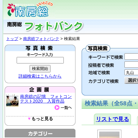
トップ
>
南房総フォトバンク
> 検索結果
詳細検索はこちらから
南房総の記憶 フォトコン
テスト2020 入賞作品
検索結果（全58点・
▼
もっと見る
リストで見る