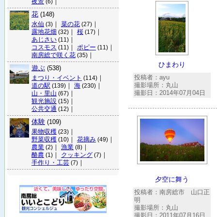
夜景
｜
(6)
花
(148)
水仙
｜
菜の花
｜
(3)
(27)
露地花畑
｜
桜
｜
(32)
(17)
あじさい
｜
(11)
コスモス
｜
ポピー
｜
(11)
(11)
南房総で咲く花
｜
(35)
ひまわり
遊ぶ
(538)
投稿者：ayu
まつり・イベント
｜
(114)
撮影場所：丸山
道の駅
｜
海
｜
(139)
(230)
撮影日：2014年07月04日
山・里山
｜
(67)
観光施設
｜
(15)
公共交通
｜
(12)
体験
(109)
果物収穫
｜
(23)
野菜収穫
｜
花摘み
｜
(10)
(49)
農業
｜
漁業
｜
(2)
(8)
酪農
｜
クッキング
｜
(1)
(7)
手作り・工芸
｜
(7)
夕空に舞う
投稿者：南房総市 山口正
明
撮影場所：丸山
撮影日：2011年07月16日