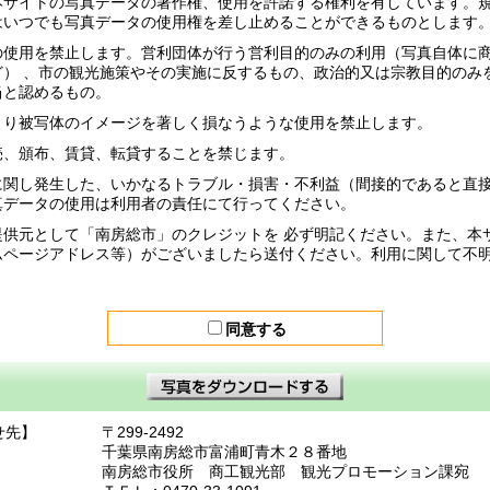
本サイトの写真データの著作権、使用を許諾する権利を有しています。
はいつでも写真データの使用権を差し止めることができるものとします
の使用を禁止します。営利団体が行う営利目的のみの利用（写真自体に
ど） 、市の観光施策やその実施に反するもの、政治的又は宗教目的のみ
当と認めるもの。
より被写体のイメージを著しく損なうような使用を禁止します。
売、頒布、賃貸、転貸することを禁じます。
に関し発生した、いかなるトラブル・損害・不利益（間接的であると直
真データの使用は利用者の責任にて行ってください。
提供元として「南房総市」のクレジットを 必ず明記ください。また、本
ムページアドレス等）がございましたら送付ください。利用に関して不
同意する
せ先】
〒299-2492
千葉県南房総市富浦町青木２８番地
南房総市役所 商工観光部 観光プロモーション課宛