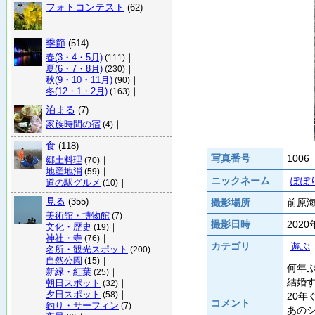
フォトコンテスト
(62)
季節
(514)
春(3・4・5月)
｜
(111)
夏(6・7・8月)
｜
(230)
秋(9・10・11月)
｜
(90)
冬(12・1・2月)
｜
(163)
泊まる
(7)
家族時間の宿
｜
(4)
食
(118)
写真番号
1006
郷土料理
｜
(70)
地産地消
｜
(59)
ニックネーム
ぽぽ
道の駅グルメ
｜
(10)
見る
(355)
撮影場所
前原海
美術館・博物館
｜
(7)
撮影日時
202
文化・歴史
｜
(19)
神社・寺
｜
(76)
カテゴリ
遊ぶ
名所・観光スポット
｜
(200)
自然公園
｜
(15)
何年
新緑・紅葉
｜
(25)
結婚
朝日スポット
｜
(32)
夕日スポット
｜
(58)
20
コメント
釣り・サーフィン
｜
(7)
あの