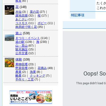
夜景
｜
(6)
たく
花
(148)
これ
水仙
｜
菜の花
｜
(3)
(27)
特記事項
露地花畑
｜
桜
｜
(32)
(17)
あじさい
｜
(11)
コスモス
｜
ポピー
｜
(11)
(11)
南房総で咲く花
｜
(35)
遊ぶ
(538)
まつり・イベント
｜
(114)
道の駅
｜
海
｜
(139)
(230)
山・里山
｜
(67)
観光施設
｜
(15)
公共交通
｜
(12)
体験
(109)
果物収穫
｜
(23)
野菜収穫
｜
花摘み
｜
(10)
(49)
農業
｜
漁業
｜
Oops! S
(2)
(8)
酪農
｜
クッキング
｜
(1)
(7)
手作り・工芸
｜
(7)
This page didn't load G