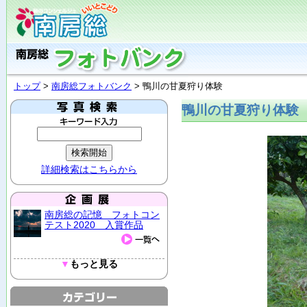
トップ
>
南房総フォトバンク
> 鴨川の甘夏狩り体験
鴨川の甘夏狩り体験
詳細検索はこちらから
南房総の記憶 フォトコン
テスト2020 入賞作品
▼
もっと見る