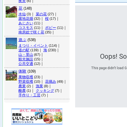
夜景
｜
(6)
花
(148)
水仙
｜
菜の花
｜
(3)
(27)
露地花畑
｜
桜
｜
(32)
(17)
あじさい
｜
(11)
コスモス
｜
ポピー
｜
(11)
(11)
南房総で咲く花
｜
(35)
遊ぶ
(538)
まつり・イベント
｜
(114)
道の駅
｜
海
｜
(139)
(230)
山・里山
｜
Oops! S
(67)
観光施設
｜
(15)
公共交通
｜
(12)
This page didn't load G
体験
(109)
果物収穫
｜
(23)
野菜収穫
｜
花摘み
｜
(10)
(49)
農業
｜
漁業
｜
(2)
(8)
酪農
｜
クッキング
｜
(1)
(7)
手作り・工芸
｜
(7)