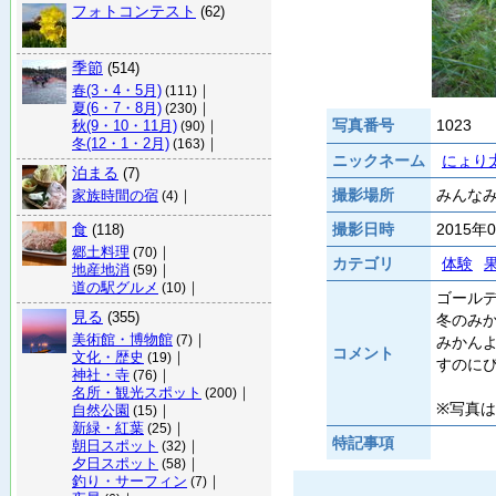
フォトコンテスト
(62)
季節
(514)
春(3・4・5月)
｜
(111)
夏(6・7・8月)
｜
(230)
写真番号
1023
秋(9・10・11月)
｜
(90)
冬(12・1・2月)
｜
(163)
ニックネーム
にょり
泊まる
(7)
撮影場所
みんなみ
家族時間の宿
｜
(4)
食
撮影日時
2015年
(118)
郷土料理
｜
(70)
カテゴリ
体験
地産地消
｜
(59)
道の駅グルメ
｜
(10)
ゴール
見る
(355)
冬のみ
美術館・博物館
｜
(7)
みかん
コメント
文化・歴史
｜
(19)
すのに
神社・寺
｜
(76)
名所・観光スポット
｜
(200)
※写真
自然公園
｜
(15)
新緑・紅葉
｜
(25)
特記事項
朝日スポット
｜
(32)
夕日スポット
｜
(58)
釣り・サーフィン
｜
(7)