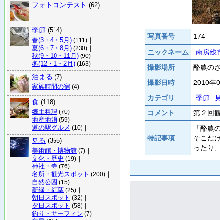
フォトコンテスト
(62)
季節
(514)
写真番号
174
春(3・4・5月)
｜
(111)
夏(6・7・8月)
｜
(230)
ニックネーム
南房総
秋(9・10・11月)
｜
(90)
冬(12・1・2月)
｜
(163)
撮影場所
酪農のさ
泊まる
(7)
撮影日時
2010年
家族時間の宿
｜
(4)
カテゴリ
季節
食
(118)
郷土料理
｜
(70)
コメント
第２回
地産地消
｜
(59)
道の駅グルメ
｜
「酪農
(10)
特記事項
そこだ
見る
(355)
ったり
美術館・博物館
｜
(7)
文化・歴史
｜
(19)
神社・寺
｜
(76)
名所・観光スポット
｜
(200)
自然公園
｜
(15)
新緑・紅葉
｜
(25)
朝日スポット
｜
(32)
夕日スポット
｜
(58)
釣り・サーフィン
｜
(7)