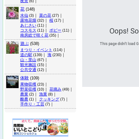
夜景
｜
(6)
花
(148)
水仙
｜
菜の花
｜
(3)
(27)
露地花畑
｜
桜
｜
(32)
(17)
あじさい
｜
(11)
Oops! S
コスモス
｜
ポピー
｜
(11)
(11)
南房総で咲く花
｜
(35)
遊ぶ
(538)
This page didn't load G
まつり・イベント
｜
(114)
道の駅
｜
海
｜
(139)
(230)
山・里山
｜
(67)
観光施設
｜
(15)
公共交通
｜
(12)
体験
(109)
果物収穫
｜
(23)
野菜収穫
｜
花摘み
｜
(10)
(49)
農業
｜
漁業
｜
(2)
(8)
酪農
｜
クッキング
｜
(1)
(7)
手作り・工芸
｜
(7)