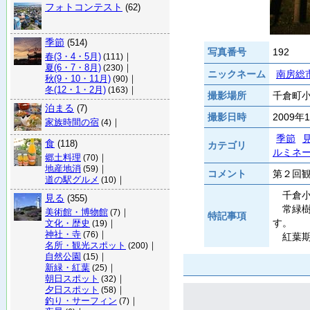
フォトコンテスト
(62)
季節
(514)
写真番号
192
春(3・4・5月)
｜
(111)
夏(6・7・8月)
｜
(230)
ニックネーム
南房総
秋(9・10・11月)
｜
(90)
冬(12・1・2月)
｜
(163)
撮影場所
千倉町小
泊まる
(7)
撮影日時
2009年
家族時間の宿
｜
(4)
季節
食
(118)
カテゴリ
ルミネ
郷土料理
｜
(70)
地産地消
｜
(59)
コメント
第２回
道の駅グルメ
｜
(10)
千倉小
見る
(355)
常緑樹
美術館・博物館
｜
(7)
特記事項
す。
文化・歴史
｜
(19)
神社・寺
｜
(76)
紅葉期
名所・観光スポット
｜
(200)
自然公園
｜
(15)
新緑・紅葉
｜
(25)
朝日スポット
｜
(32)
夕日スポット
｜
(58)
釣り・サーフィン
｜
(7)