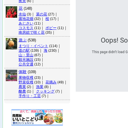
夜景
｜
(6)
花
(148)
水仙
｜
菜の花
｜
(3)
(27)
露地花畑
｜
桜
｜
(32)
(17)
あじさい
｜
(11)
コスモス
｜
ポピー
｜
(11)
(11)
南房総で咲く花
｜
(35)
Oops! S
遊ぶ
(538)
まつり・イベント
｜
(114)
道の駅
｜
海
｜
(139)
(230)
This page didn't load G
山・里山
｜
(67)
観光施設
｜
(15)
公共交通
｜
(12)
体験
(109)
果物収穫
｜
(23)
野菜収穫
｜
花摘み
｜
(10)
(49)
農業
｜
漁業
｜
(2)
(8)
酪農
｜
クッキング
｜
(1)
(7)
手作り・工芸
｜
(7)