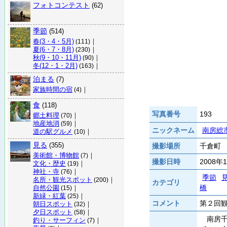
フォトコンテスト
(62)
季節
(514)
春(3・4・5月)
｜
(111)
夏(6・7・8月)
｜
(230)
秋(9・10・11月)
｜
(90)
冬(12・1・2月)
｜
(163)
泊まる
(7)
家族時間の宿
｜
(4)
食
(118)
写真番号
193
郷土料理
｜
(70)
地産地消
｜
(59)
ニックネーム
南房総
道の駅グルメ
｜
(10)
見る
(355)
撮影場所
千倉町 
美術館・博物館
｜
(7)
撮影日時
2008年
文化・歴史
｜
(19)
神社・寺
｜
(76)
季節
名所・観光スポット
｜
(200)
カテゴリ
橋
自然公園
｜
(15)
新緑・紅葉
｜
(25)
コメント
第２回
朝日スポット
｜
(32)
夕日スポット
｜
(58)
南房千
釣り・サーフィン
｜
(7)