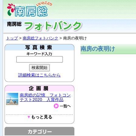
トップ
>
南房総フォトバンク
> 南房の夜明け
南房の夜明け
詳細検索はこちらから
南房総の記憶 フォトコン
テスト2020 入賞作品
▼
もっと見る