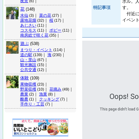
夜景
｜
ボル。
(6)
特記事項
す。
花
(148)
付近に
水仙
｜
菜の花
｜
(3)
(27)
イベン
露地花畑
｜
桜
｜
(32)
(17)
あじさい
｜
(11)
コスモス
｜
ポピー
｜
(11)
(11)
南房総で咲く花
｜
(35)
遊ぶ
(538)
まつり・イベント
｜
(114)
道の駅
｜
海
｜
(139)
(230)
山・里山
｜
(67)
観光施設
｜
(15)
公共交通
｜
(12)
体験
(109)
果物収穫
｜
(23)
野菜収穫
｜
花摘み
｜
(10)
(49)
農業
｜
漁業
｜
Oops! S
(2)
(8)
酪農
｜
クッキング
｜
(1)
(7)
手作り・工芸
｜
(7)
This page didn't load G