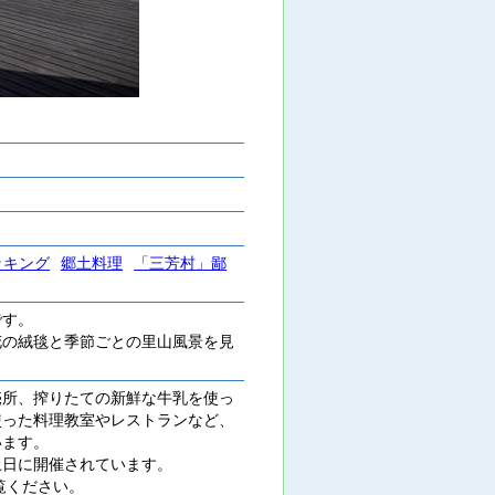
ッキング
郷土料理
「三芳村」鄙
です。
の絨毯と季節ごとの里山風景を見
所、搾りたての新鮮な牛乳を使っ
使った料理教室やレストランなど、
います。
日に開催されています。
をご覧ください。