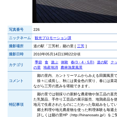
写真番号
226
ニックネーム
観光プロモーション課
撮影場所
道の駅「三芳村」鄙の里 [
三芳
]
撮影日時
2010年05月14日13時22分頃
季節
食
遊ぶ
体験
春(3・4・5月)
道の駅
ク
カテゴリ
の里
地産地消
農林漁業風景
鄙の里内、カントリーマムからみえる田園風景
コメント
徐々に成長し、秋には黄金色の実り、春には菜花
ながら三芳の恵みを堪能できます。
鄙の里では朝採りの新鮮な農産物や加工品の直売
た乳製品、手作り工芸品の展示販売、地鶏産品を
特記事項
地元で生産されたものにこだわった取組みをして
郷土料理や地元農産物を使った料理体験も毎週土
詳しくは鄙の里HP（http://hinanosato.jp/）