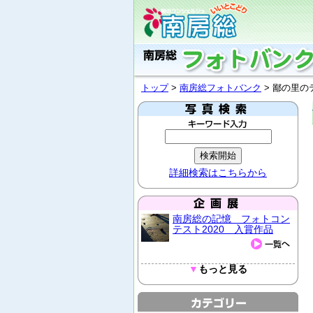
トップ
>
南房総フォトバンク
> 鄙の里の
詳細検索はこちらから
南房総の記憶 フォトコン
テスト2020 入賞作品
▼
もっと見る