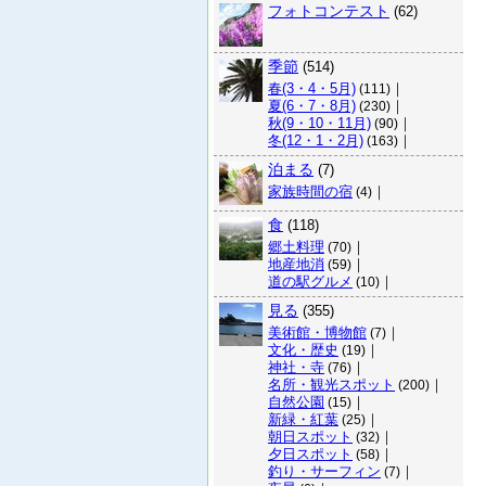
フォトコンテスト
(62)
季節
(514)
春(3・4・5月)
｜
(111)
夏(6・7・8月)
｜
(230)
秋(9・10・11月)
｜
(90)
冬(12・1・2月)
｜
(163)
泊まる
(7)
家族時間の宿
｜
(4)
食
(118)
郷土料理
｜
(70)
地産地消
｜
(59)
道の駅グルメ
｜
(10)
見る
(355)
美術館・博物館
｜
(7)
文化・歴史
｜
(19)
神社・寺
｜
(76)
名所・観光スポット
｜
(200)
自然公園
｜
(15)
新緑・紅葉
｜
(25)
朝日スポット
｜
(32)
夕日スポット
｜
(58)
釣り・サーフィン
｜
(7)