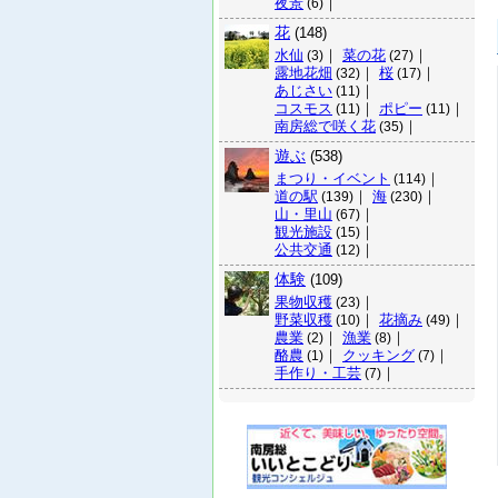
夜景
｜
(6)
花
(148)
水仙
｜
菜の花
｜
(3)
(27)
露地花畑
｜
桜
｜
(32)
(17)
あじさい
｜
(11)
コスモス
｜
ポピー
｜
(11)
(11)
南房総で咲く花
｜
(35)
遊ぶ
(538)
まつり・イベント
｜
(114)
道の駅
｜
海
｜
(139)
(230)
山・里山
｜
(67)
観光施設
｜
(15)
公共交通
｜
(12)
体験
(109)
果物収穫
｜
(23)
野菜収穫
｜
花摘み
｜
(10)
(49)
農業
｜
漁業
｜
(2)
(8)
酪農
｜
クッキング
｜
(1)
(7)
手作り・工芸
｜
(7)