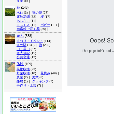
夜景
｜
(6)
花
(148)
水仙
｜
菜の花
｜
(3)
(27)
露地花畑
｜
桜
｜
(32)
(17)
あじさい
｜
(11)
コスモス
｜
ポピー
｜
(11)
(11)
南房総で咲く花
｜
(35)
遊ぶ
(538)
Oops! S
まつり・イベント
｜
(114)
道の駅
｜
海
｜
(139)
(230)
山・里山
｜
(67)
This page didn't load G
観光施設
｜
(15)
公共交通
｜
(12)
体験
(109)
果物収穫
｜
(23)
野菜収穫
｜
花摘み
｜
(10)
(49)
農業
｜
漁業
｜
(2)
(8)
酪農
｜
クッキング
｜
(1)
(7)
手作り・工芸
｜
(7)