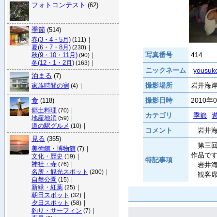
フォトコンテスト
(62)
季節
(514)
春(3・4・5月)
｜
(111)
夏(6・7・8月)
｜
(230)
写真番号
414
秋(9・10・11月)
｜
(90)
冬(12・1・2月)
｜
(163)
ニックネーム
yousuk
泊まる
(7)
撮影場所
岩井海岸 
家族時間の宿
｜
(4)
食
撮影日時
2010年
(118)
郷土料理
｜
(70)
カテゴリ
季節
地産地消
｜
(59)
道の駅グルメ
｜
(10)
コメント
岩井海
見る
(355)
第三回
美術館・博物館
｜
(7)
作品で
文化・歴史
｜
(19)
特記事項
神社・寺
｜
岩井海
(76)
名所・観光スポット
｜
(200)
観客席
自然公園
｜
(15)
新緑・紅葉
｜
(25)
朝日スポット
｜
(32)
夕日スポット
｜
(58)
釣り・サーフィン
｜
(7)