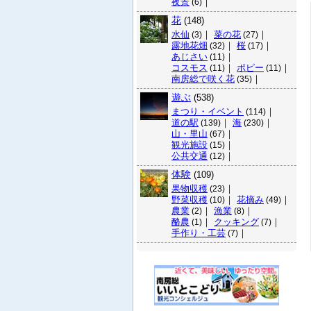
夜景
｜
(6)
花
(148)
水仙
｜
菜の花
｜
(3)
(27)
露地花畑
｜
桜
｜
(32)
(17)
あじさい
｜
(11)
コスモス
｜
ポピー
｜
(11)
(11)
南房総で咲く花
｜
(35)
遊ぶ
(538)
まつり・イベント
｜
(114)
道の駅
｜
海
｜
(139)
(230)
山・里山
｜
(67)
観光施設
｜
(15)
公共交通
｜
(12)
体験
(109)
果物収穫
｜
(23)
野菜収穫
｜
花摘み
｜
(10)
(49)
農業
｜
漁業
｜
(2)
(8)
酪農
｜
クッキング
｜
(1)
(7)
手作り・工芸
｜
(7)