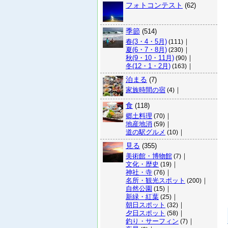
フォトコンテスト
(62)
季節
(514)
春(3・4・5月)
｜
(111)
夏(6・7・8月)
｜
(230)
秋(9・10・11月)
｜
(90)
冬(12・1・2月)
｜
(163)
泊まる
(7)
家族時間の宿
｜
(4)
食
(118)
郷土料理
｜
(70)
地産地消
｜
(59)
道の駅グルメ
｜
(10)
見る
(355)
美術館・博物館
｜
(7)
文化・歴史
｜
(19)
神社・寺
｜
(76)
名所・観光スポット
｜
(200)
自然公園
｜
(15)
新緑・紅葉
｜
(25)
朝日スポット
｜
(32)
夕日スポット
｜
(58)
釣り・サーフィン
｜
(7)