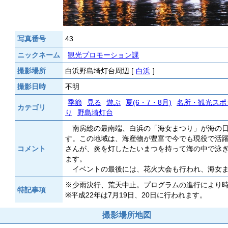
写真番号
43
ニックネーム
観光プロモーション課
撮影場所
白浜野島埼灯台周辺 [
白浜
]
撮影日時
不明
季節
見る
遊ぶ
夏(6・7・8月)
名所・観光スポ
カテゴリ
り
野島埼灯台
南房総の最南端、白浜の「海女まつり」が海の日
す。この地域は、海産物が豊富で今でも現役で活
コメント
さんが、炎を灯したたいまつを持って海の中で泳
ます。
イベントの最後には、花火大会も行われ、海女ま
※少雨決行、荒天中止。プログラムの進行により
特記事項
※平成22年は7月19日、20日に行われます。
撮影場所地図