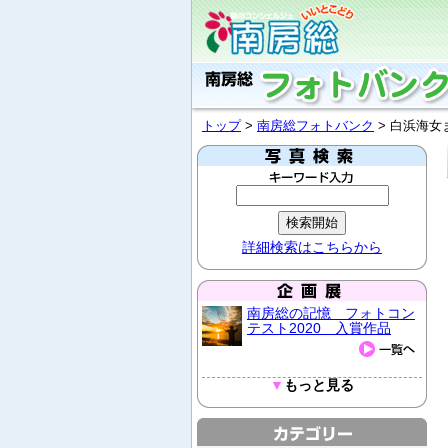
トップ
>
南房総フォトバンク
> 白浜海女
詳細検索はこちらから
南房総の記憶 フォトコン
テスト2020 入賞作品
▼
もっと見る