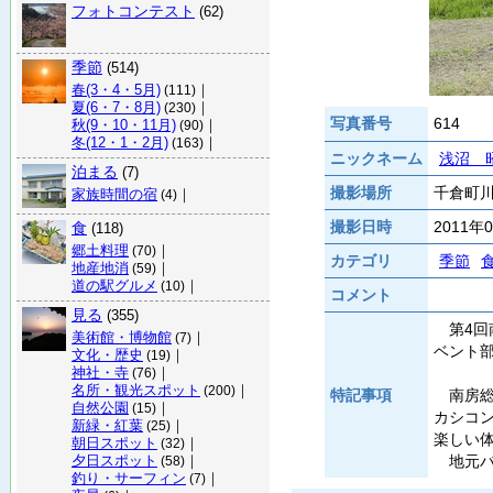
フォトコンテスト
(62)
季節
(514)
春(3・4・5月)
｜
(111)
夏(6・7・8月)
｜
(230)
写真番号
614
秋(9・10・11月)
｜
(90)
冬(12・1・2月)
｜
(163)
ニックネーム
浅沼 
泊まる
(7)
撮影場所
千倉町川
家族時間の宿
｜
(4)
撮影日時
2011年
食
(118)
郷土料理
｜
(70)
カテゴリ
季節
地産地消
｜
(59)
道の駅グルメ
｜
(10)
コメント
見る
(355)
第4回
美術館・博物館
｜
(7)
ベント
文化・歴史
｜
(19)
神社・寺
｜
(76)
名所・観光スポット
｜
(200)
特記事項
南房総
自然公園
｜
(15)
カシコ
新緑・紅葉
｜
(25)
楽しい
朝日スポット
｜
(32)
夕日スポット
｜
地元バ
(58)
釣り・サーフィン
｜
(7)