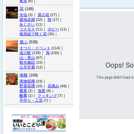
夜景
｜
(6)
花
(148)
水仙
｜
菜の花
｜
(3)
(27)
露地花畑
｜
桜
｜
(32)
(17)
あじさい
｜
(11)
コスモス
｜
ポピー
｜
(11)
(11)
南房総で咲く花
｜
(35)
遊ぶ
(538)
まつり・イベント
｜
(114)
道の駅
｜
海
｜
(139)
(230)
山・里山
｜
(67)
観光施設
｜
(15)
Oops! S
公共交通
｜
(12)
体験
(109)
This page didn't load G
果物収穫
｜
(23)
野菜収穫
｜
花摘み
｜
(10)
(49)
農業
｜
漁業
｜
(2)
(8)
酪農
｜
クッキング
｜
(1)
(7)
手作り・工芸
｜
(7)