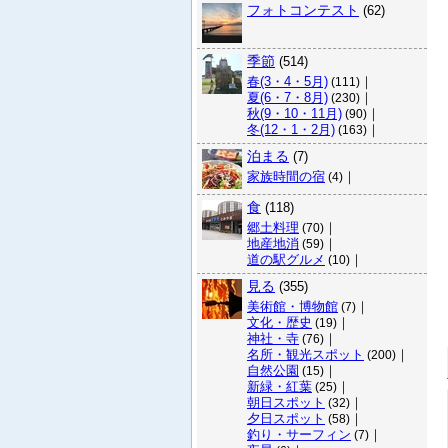
フォトコンテスト
(62)
季節
(514)
春(3・4・5月)
｜
(111)
夏(6・7・8月)
｜
(230)
秋(9・10・11月)
｜
(90)
冬(12・1・2月)
｜
(163)
泊まる
(7)
家族時間の宿
｜
(4)
食
(118)
郷土料理
｜
(70)
地産地消
｜
(59)
道の駅グルメ
｜
(10)
見る
(355)
美術館・博物館
｜
(7)
文化・歴史
｜
(19)
神社・寺
｜
(76)
名所・観光スポット
｜
(200)
自然公園
｜
(15)
新緑・紅葉
｜
(25)
朝日スポット
｜
(32)
夕日スポット
｜
(58)
釣り・サーフィン
｜
(7)