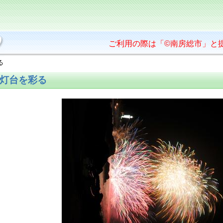
ご利用の際は「©南房総市」と
る
灯台を彩る