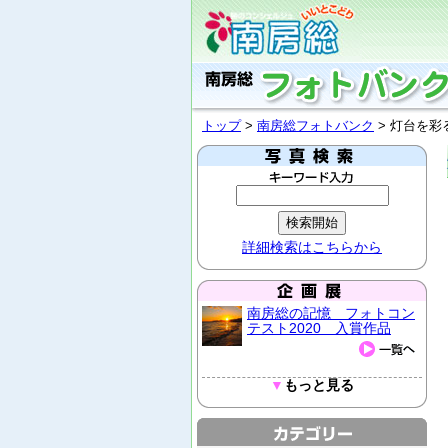
トップ
>
南房総フォトバンク
> 灯台を彩
詳細検索はこちらから
南房総の記憶 フォトコン
テスト2020 入賞作品
▼
もっと見る