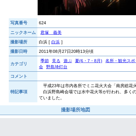
写真番号
624
ニックネーム
君塚 義美
撮影場所
白浜 [
白浜
]
撮影日時
2011年08月27日20時13分頃
季節
見る
遊ぶ
夏(6・7・8月)
名所・観光スポ
カテゴリ
会
野島埼灯台
コメント
平成23年は市内各所でミニ花火大会「南房総花
特記事項
白浜野島崎会場では水中花火等が行われ、多くの
ていました。
撮影場所地図