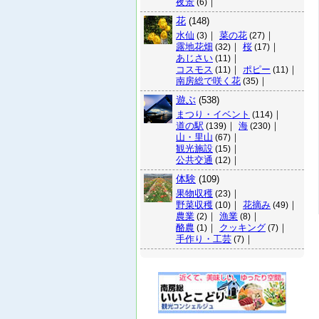
夜景
｜
(6)
花
(148)
水仙
｜
菜の花
｜
(3)
(27)
露地花畑
｜
桜
｜
(32)
(17)
あじさい
｜
(11)
コスモス
｜
ポピー
｜
(11)
(11)
南房総で咲く花
｜
(35)
遊ぶ
(538)
まつり・イベント
｜
(114)
道の駅
｜
海
｜
(139)
(230)
山・里山
｜
(67)
観光施設
｜
(15)
公共交通
｜
(12)
体験
(109)
果物収穫
｜
(23)
野菜収穫
｜
花摘み
｜
(10)
(49)
農業
｜
漁業
｜
(2)
(8)
酪農
｜
クッキング
｜
(1)
(7)
手作り・工芸
｜
(7)