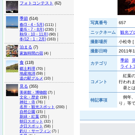
フォトコンテスト
(62)
季節
(514)
写真番号
657
春(3・4・5月)
｜
(111)
夏(6・7・8月)
｜
(230)
ニックネーム
観光プ
秋(9・10・11月)
｜
(90)
冬(12・1・2月)
｜
(163)
撮影場所
小松寺 [
泊まる
(7)
撮影日時
2011年
家族時間の宿
｜
(4)
季節
食
(118)
カテゴリ
ライト
郷土料理
｜
(70)
地産地消
｜
(59)
紅葉の
道の駅グルメ
｜
(10)
コメント
行われ
見る
(355)
昼とは
美術館・博物館
｜
(7)
例年、
文化・歴史
｜
(19)
特記事項
神社・寺
｜
(76)
り」等
名所・観光スポット
｜
(200)
自然公園
｜
(15)
新緑・紅葉
｜
(25)
朝日スポット
｜
(32)
夕日スポット
｜
(58)
釣り・サーフィン
｜
(7)