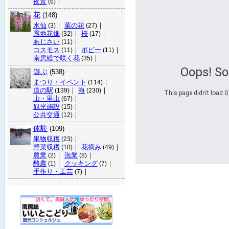
夜景
｜
(6)
花
(148)
水仙
｜
菜の花
｜
(3)
(27)
露地花畑
｜
桜
｜
(32)
(17)
あじさい
｜
(11)
コスモス
｜
ポピー
｜
(11)
(11)
南房総で咲く花
｜
(35)
Oops! S
遊ぶ
(538)
まつり・イベント
｜
(114)
道の駅
｜
海
｜
(139)
(230)
This page didn't load G
山・里山
｜
(67)
観光施設
｜
(15)
公共交通
｜
(12)
体験
(109)
果物収穫
｜
(23)
野菜収穫
｜
花摘み
｜
(10)
(49)
農業
｜
漁業
｜
(2)
(8)
酪農
｜
クッキング
｜
(1)
(7)
手作り・工芸
｜
(7)