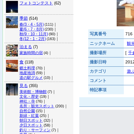
フォトコンテスト
(62)
季節
(514)
春(3・4・5月)
｜
(111)
夏(6・7・8月)
｜
(230)
写真番号
716
秋(9・10・11月)
｜
(90)
冬(12・1・2月)
｜
(163)
ニックネーム
観
泊まる
(7)
撮影場所
[
千
家族時間の宿
｜
(4)
食
撮影日時
20
(118)
郷土料理
｜
(70)
カテゴリ
遊
地産地消
｜
(59)
道の駅グルメ
｜
(10)
コメント
見る
(355)
特記事項
美術館・博物館
｜
(7)
文化・歴史
｜
(19)
神社・寺
｜
(76)
名所・観光スポット
｜
(200)
自然公園
｜
(15)
新緑・紅葉
｜
(25)
朝日スポット
｜
(32)
夕日スポット
｜
(58)
釣り・サーフィン
｜
(7)