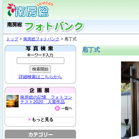
トップ
>
南房総フォトバンク
> 庖丁式
庖丁式
詳細検索はこちらから
南房総の記憶 フォトコン
テスト2020 入賞作品
▼
もっと見る