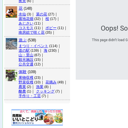
夜景
｜
(6)
花
(148)
水仙
｜
菜の花
｜
(3)
(27)
露地花畑
｜
桜
｜
(32)
(17)
あじさい
｜
(11)
Oops! S
コスモス
｜
ポピー
｜
(11)
(11)
南房総で咲く花
｜
(35)
遊ぶ
(538)
This page didn't load G
まつり・イベント
｜
(114)
道の駅
｜
海
｜
(139)
(230)
山・里山
｜
(67)
観光施設
｜
(15)
公共交通
｜
(12)
体験
(109)
果物収穫
｜
(23)
野菜収穫
｜
花摘み
｜
(10)
(49)
農業
｜
漁業
｜
(2)
(8)
酪農
｜
クッキング
｜
(1)
(7)
手作り・工芸
｜
(7)