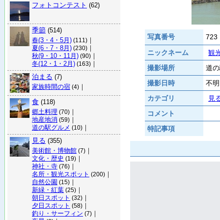
フォトコンテスト
(62)
季節
(514)
写真番号
723
春(3・4・5月)
｜
(111)
夏(6・7・8月)
｜
(230)
ニックネーム
観
秋(9・10・11月)
｜
(90)
冬(12・1・2月)
｜
(163)
撮影場所
道の
泊まる
(7)
撮影日時
不明
家族時間の宿
｜
(4)
カテゴリ
見
食
(118)
郷土料理
｜
(70)
コメント
地産地消
｜
(59)
道の駅グルメ
｜
(10)
特記事項
見る
(355)
美術館・博物館
｜
(7)
文化・歴史
｜
(19)
神社・寺
｜
(76)
名所・観光スポット
｜
(200)
自然公園
｜
(15)
新緑・紅葉
｜
(25)
朝日スポット
｜
(32)
夕日スポット
｜
(58)
釣り・サーフィン
｜
(7)