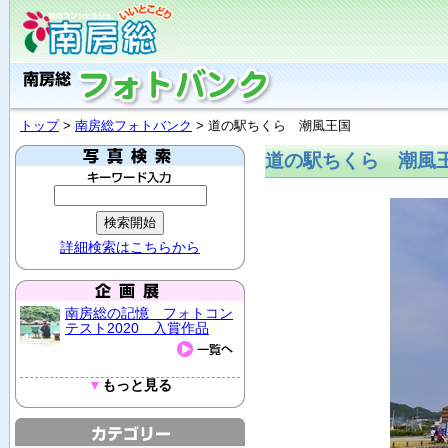
トップ
>
南房総フォトバンク
> 道の駅ちくら 潮風王国
道の駅ちくら 潮風
詳細検索はこちらから
南房総の記憶 フォトコン
テスト2020 入賞作品
▼
もっと見る