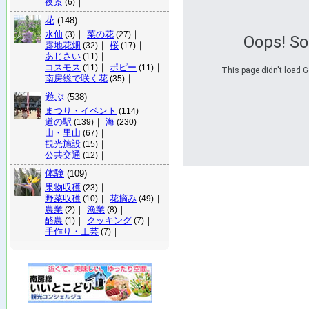
夜景
｜
(6)
花
(148)
水仙
｜
菜の花
｜
(3)
(27)
Oops! S
露地花畑
｜
桜
｜
(32)
(17)
あじさい
｜
(11)
コスモス
｜
ポピー
｜
(11)
(11)
This page didn't load G
南房総で咲く花
｜
(35)
遊ぶ
(538)
まつり・イベント
｜
(114)
道の駅
｜
海
｜
(139)
(230)
山・里山
｜
(67)
観光施設
｜
(15)
公共交通
｜
(12)
体験
(109)
果物収穫
｜
(23)
野菜収穫
｜
花摘み
｜
(10)
(49)
農業
｜
漁業
｜
(2)
(8)
酪農
｜
クッキング
｜
(1)
(7)
手作り・工芸
｜
(7)