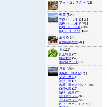
フォトコンテスト
(62)
季節
(514)
春(3・4・5月)
｜
(111)
夏(6・7・8月)
｜
(230)
秋(9・10・11月)
｜
(90)
冬(12・1・2月)
｜
(163)
泊まる
(7)
家族時間の宿
｜
(4)
食
(118)
郷土料理
｜
(70)
地産地消
｜
(59)
道の駅グルメ
｜
(10)
見る
(355)
美術館・博物館
｜
(7)
文化・歴史
｜
(19)
神社・寺
｜
(76)
名所・観光スポット
｜
(200)
自然公園
｜
(15)
新緑・紅葉
｜
(25)
朝日スポット
｜
(32)
夕日スポット
｜
(58)
釣り・サーフィン
｜
(7)