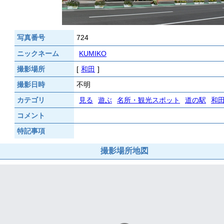
写真番号
724
ニックネーム
KUMIKO
撮影場所
[
和田
]
撮影日時
不明
カテゴリ
見る
遊ぶ
名所・観光スポット
道の駅
和田
コメント
特記事項
撮影場所地図