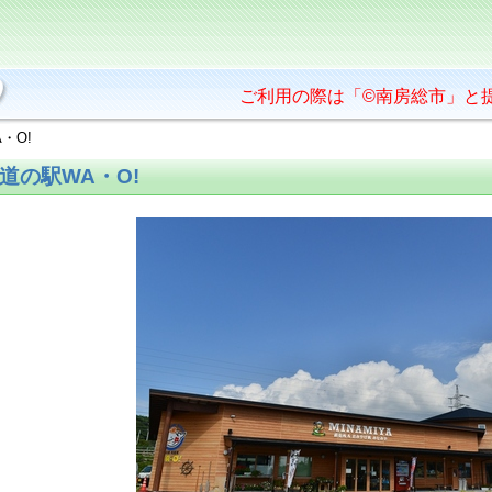
ご利用の際は「©南房総市」と
・O!
道の駅WA・O!