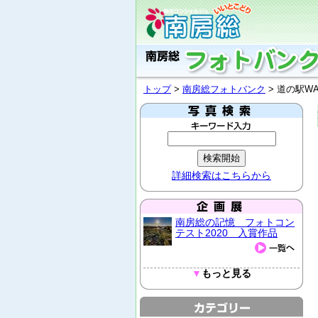
トップ
>
南房総フォトバンク
> 道の駅WA
詳細検索はこちらから
南房総の記憶 フォトコン
テスト2020 入賞作品
▼
もっと見る