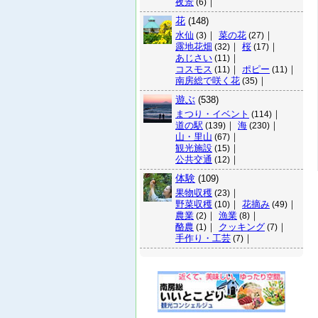
夜景
｜
(6)
花
(148)
水仙
｜
菜の花
｜
(3)
(27)
露地花畑
｜
桜
｜
(32)
(17)
あじさい
｜
(11)
コスモス
｜
ポピー
｜
(11)
(11)
南房総で咲く花
｜
(35)
遊ぶ
(538)
まつり・イベント
｜
(114)
道の駅
｜
海
｜
(139)
(230)
山・里山
｜
(67)
観光施設
｜
(15)
公共交通
｜
(12)
体験
(109)
果物収穫
｜
(23)
野菜収穫
｜
花摘み
｜
(10)
(49)
農業
｜
漁業
｜
(2)
(8)
酪農
｜
クッキング
｜
(1)
(7)
手作り・工芸
｜
(7)