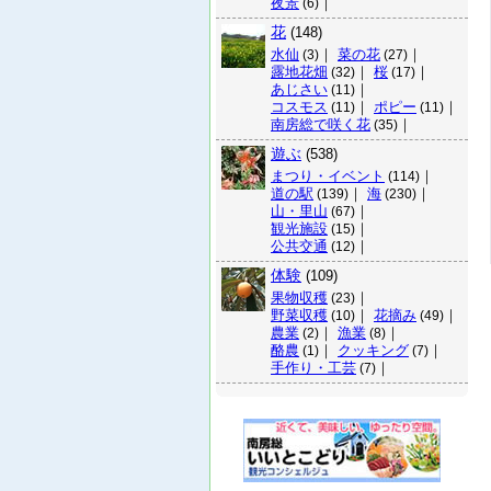
夜景
｜
(6)
花
(148)
水仙
｜
菜の花
｜
(3)
(27)
露地花畑
｜
桜
｜
(32)
(17)
あじさい
｜
(11)
コスモス
｜
ポピー
｜
(11)
(11)
南房総で咲く花
｜
(35)
遊ぶ
(538)
まつり・イベント
｜
(114)
道の駅
｜
海
｜
(139)
(230)
山・里山
｜
(67)
観光施設
｜
(15)
公共交通
｜
(12)
体験
(109)
果物収穫
｜
(23)
野菜収穫
｜
花摘み
｜
(10)
(49)
農業
｜
漁業
｜
(2)
(8)
酪農
｜
クッキング
｜
(1)
(7)
手作り・工芸
｜
(7)