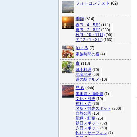
フォトコンテスト
(62)
季節
(514)
春(3・4・5月)
｜
(111)
夏(6・7・8月)
｜
(230)
秋(9・10・11月)
｜
(90)
冬(12・1・2月)
｜
(163)
泊まる
(7)
家族時間の宿
｜
(4)
食
(118)
郷土料理
｜
(70)
地産地消
｜
(59)
道の駅グルメ
｜
(10)
見る
(355)
美術館・博物館
｜
(7)
文化・歴史
｜
(19)
神社・寺
｜
(76)
名所・観光スポット
｜
(200)
自然公園
｜
(15)
新緑・紅葉
｜
(25)
朝日スポット
｜
(32)
夕日スポット
｜
(58)
釣り・サーフィン
｜
(7)