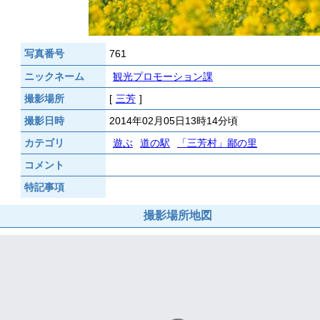
写真番号
761
ニックネーム
観光プロモーション課
撮影場所
[
三芳
]
撮影日時
2014年02月05日13時14分頃
カテゴリ
遊ぶ
道の駅
「三芳村」鄙の里
コメント
特記事項
撮影場所地図