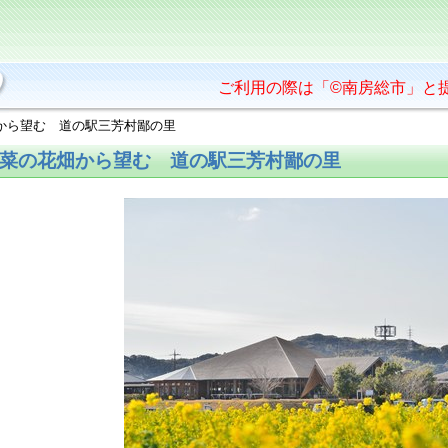
ご利用の際は「©南房総市」と
畑から望む 道の駅三芳村鄙の里
菜の花畑から望む 道の駅三芳村鄙の里