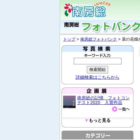
トップ
>
南房総フォトバンク
> 菜の花
詳細検索はこちらから
南房総の記憶 フォトコン
テスト2020 入賞作品
▼
もっと見る