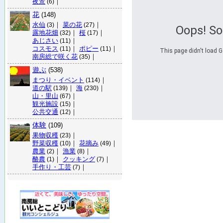
夜景
｜
(6)
花
(148)
水仙
｜
菜の花
｜
(3)
(27)
Oops! S
露地花畑
｜
桜
｜
(32)
(17)
あじさい
｜
(11)
コスモス
｜
ポピー
｜
(11)
(11)
This page didn't load G
南房総で咲く花
｜
(35)
遊ぶ
(538)
まつり・イベント
｜
(114)
道の駅
｜
海
｜
(139)
(230)
山・里山
｜
(67)
観光施設
｜
(15)
公共交通
｜
(12)
体験
(109)
果物収穫
｜
(23)
野菜収穫
｜
花摘み
｜
(10)
(49)
農業
｜
漁業
｜
(2)
(8)
酪農
｜
クッキング
｜
(1)
(7)
手作り・工芸
｜
(7)