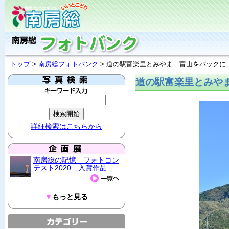
トップ
>
南房総フォトバンク
> 道の駅富楽里とみやま 富山をバックに
道の駅富楽里とみや
詳細検索はこちらから
南房総の記憶 フォトコン
テスト2020 入賞作品
▼
もっと見る