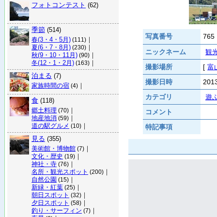
フォトコンテスト
(62)
季節
(514)
写真番号
765
春(3・4・5月)
｜
(111)
夏(6・7・8月)
｜
(230)
ニックネーム
観
秋(9・10・11月)
｜
(90)
冬(12・1・2月)
｜
(163)
撮影場所
[
富
泊まる
(7)
撮影日時
20
家族時間の宿
｜
(4)
カテゴリ
遊
食
(118)
郷土料理
｜
(70)
コメント
地産地消
｜
(59)
道の駅グルメ
｜
(10)
特記事項
見る
(355)
美術館・博物館
｜
(7)
文化・歴史
｜
(19)
神社・寺
｜
(76)
名所・観光スポット
｜
(200)
自然公園
｜
(15)
新緑・紅葉
｜
(25)
朝日スポット
｜
(32)
夕日スポット
｜
(58)
釣り・サーフィン
｜
(7)