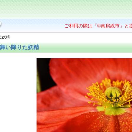
ご利用の際は「©南房総市」と
た妖精
舞い降りた妖精