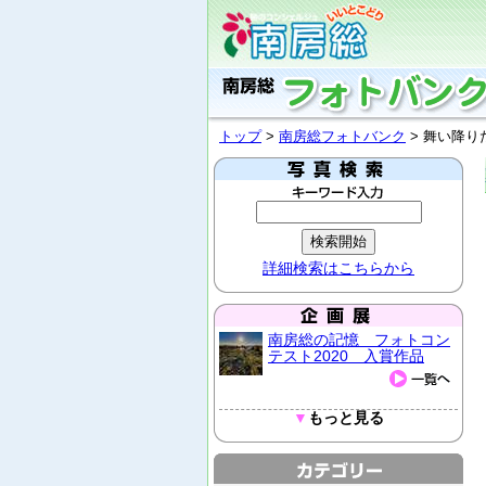
トップ
>
南房総フォトバンク
> 舞い降り
詳細検索はこちらから
南房総の記憶 フォトコン
テスト2020 入賞作品
▼
もっと見る