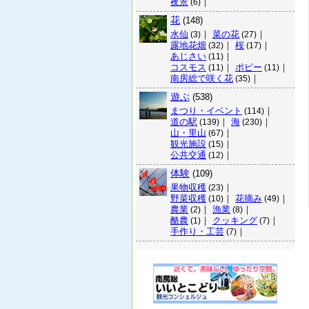
夜景
｜
(6)
花
(148)
水仙
｜
菜の花
｜
(3)
(27)
露地花畑
｜
桜
｜
(32)
(17)
あじさい
｜
(11)
コスモス
｜
ポピー
｜
(11)
(11)
南房総で咲く花
｜
(35)
遊ぶ
(538)
まつり・イベント
｜
(114)
道の駅
｜
海
｜
(139)
(230)
山・里山
｜
(67)
観光施設
｜
(15)
公共交通
｜
(12)
体験
(109)
果物収穫
｜
(23)
野菜収穫
｜
花摘み
｜
(10)
(49)
農業
｜
漁業
｜
(2)
(8)
酪農
｜
クッキング
｜
(1)
(7)
手作り・工芸
｜
(7)