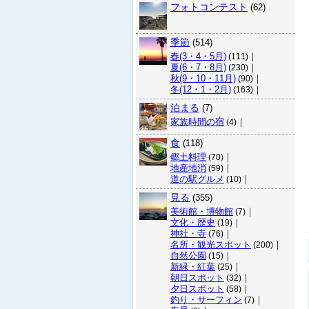
フォトコンテスト
(62)
季節
(514)
春(3・4・5月)
｜
(111)
夏(6・7・8月)
｜
(230)
秋(9・10・11月)
｜
(90)
冬(12・1・2月)
｜
(163)
泊まる
(7)
家族時間の宿
｜
(4)
食
(118)
郷土料理
｜
(70)
地産地消
｜
(59)
道の駅グルメ
｜
(10)
見る
(355)
美術館・博物館
｜
(7)
文化・歴史
｜
(19)
神社・寺
｜
(76)
名所・観光スポット
｜
(200)
自然公園
｜
(15)
新緑・紅葉
｜
(25)
朝日スポット
｜
(32)
夕日スポット
｜
(58)
釣り・サーフィン
｜
(7)