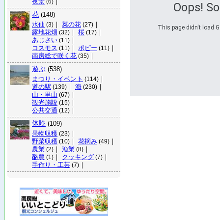
夜景
｜
(6)
Oops! S
花
(148)
水仙
｜
菜の花
｜
(3)
(27)
This page didn't load G
露地花畑
｜
桜
｜
(32)
(17)
あじさい
｜
(11)
コスモス
｜
ポピー
｜
(11)
(11)
南房総で咲く花
｜
(35)
遊ぶ
(538)
まつり・イベント
｜
(114)
道の駅
｜
海
｜
(139)
(230)
山・里山
｜
(67)
観光施設
｜
(15)
公共交通
｜
(12)
体験
(109)
果物収穫
｜
(23)
野菜収穫
｜
花摘み
｜
(10)
(49)
農業
｜
漁業
｜
(2)
(8)
酪農
｜
クッキング
｜
(1)
(7)
手作り・工芸
｜
(7)