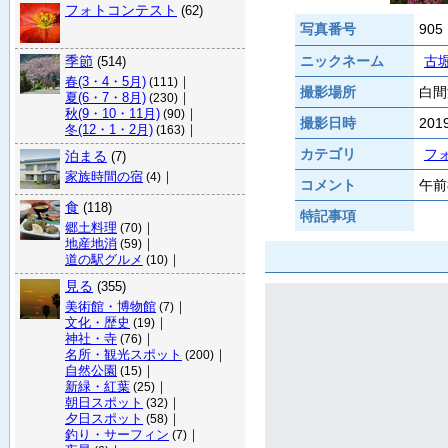
フォトコンテスト
(62)
写真番号
905
季節
ニックネーム
古堀
(514)
春(3・4・5月)
｜
(111)
撮影場所
白間
夏(6・7・8月)
｜
(230)
秋(9・10・11月)
｜
(90)
撮影日時
20
冬(12・1・2月)
｜
(163)
カテゴリ
フ
泊まる
(7)
家族時間の宿
｜
(4)
コメント
午前
食
(118)
特記事項
郷土料理
｜
(70)
地産地消
｜
(59)
道の駅グルメ
｜
(10)
見る
(355)
美術館・博物館
｜
(7)
文化・歴史
｜
(19)
神社・寺
｜
(76)
名所・観光スポット
｜
(200)
自然公園
｜
(15)
新緑・紅葉
｜
(25)
朝日スポット
｜
(32)
夕日スポット
｜
(58)
釣り・サーフィン
｜
(7)