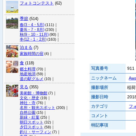
フォトコンテスト
(62)
季節
(514)
春(3・4・5月)
｜
(111)
夏(6・7・8月)
｜
(230)
秋(9・10・11月)
｜
(90)
冬(12・1・2月)
｜
(163)
泊まる
(7)
家族時間の宿
｜
(4)
食
(118)
写真番号
911
郷土料理
｜
(70)
地産地消
｜
(59)
ニックネーム
Awa
道の駅グルメ
｜
(10)
見る
(355)
撮影場所
稲荷
美術館・博物館
｜
(7)
撮影日時
20
文化・歴史
｜
(19)
神社・寺
｜
(76)
カテゴリ
フ
名所・観光スポット
｜
(200)
自然公園
｜
(15)
コメント
新緑・紅葉
｜
(25)
朝日スポット
｜
(32)
特記事項
夕日スポット
｜
(58)
釣り・サーフィン
｜
(7)