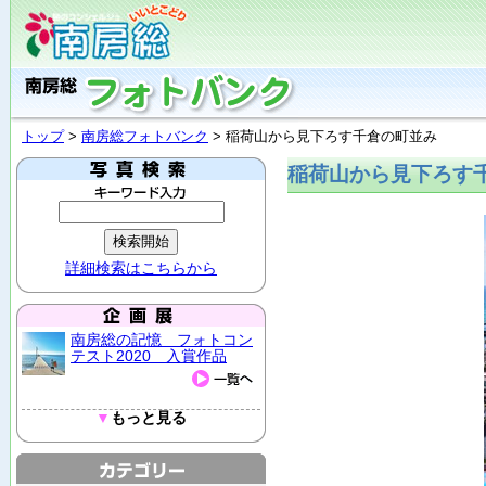
トップ
>
南房総フォトバンク
> 稲荷山から見下ろす千倉の町並み
稲荷山から見下ろす
詳細検索はこちらから
南房総の記憶 フォトコン
テスト2020 入賞作品
▼
もっと見る