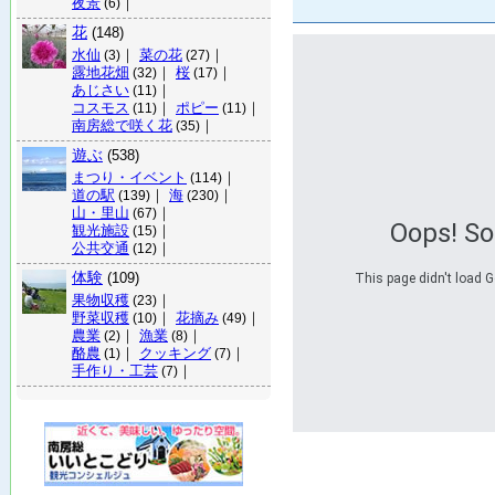
夜景
｜
(6)
花
(148)
水仙
｜
菜の花
｜
(3)
(27)
露地花畑
｜
桜
｜
(32)
(17)
あじさい
｜
(11)
コスモス
｜
ポピー
｜
(11)
(11)
南房総で咲く花
｜
(35)
遊ぶ
(538)
まつり・イベント
｜
(114)
道の駅
｜
海
｜
(139)
(230)
山・里山
｜
(67)
Oops! S
観光施設
｜
(15)
公共交通
｜
(12)
体験
(109)
This page didn't load G
果物収穫
｜
(23)
野菜収穫
｜
花摘み
｜
(10)
(49)
農業
｜
漁業
｜
(2)
(8)
酪農
｜
クッキング
｜
(1)
(7)
手作り・工芸
｜
(7)