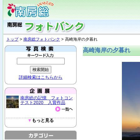
トップ
>
南房総フォトバンク
> 高崎海岸の夕暮れ
高崎海岸の夕暮れ
詳細検索はこちらから
南房総の記憶 フォトコン
テスト2020 入賞作品
▼
もっと見る