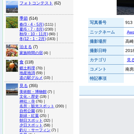
フォトコンテスト
(62)
季節
(514)
写真番号
913
春(3・4・5月)
｜
(111)
夏(6・7・8月)
｜
(230)
ニックネーム
Awa
秋(9・10・11月)
｜
(90)
冬(12・1・2月)
｜
(163)
撮影場所
高崎
泊まる
(7)
撮影日時
20
家族時間の宿
｜
(4)
カテゴリ
見
食
(118)
郷土料理
｜
(70)
コメント
南房
地産地消
｜
(59)
道の駅グルメ
｜
(10)
特記事項
見る
(355)
美術館・博物館
｜
(7)
文化・歴史
｜
(19)
神社・寺
｜
(76)
名所・観光スポット
｜
(200)
自然公園
｜
(15)
新緑・紅葉
｜
(25)
朝日スポット
｜
(32)
夕日スポット
｜
(58)
釣り・サーフィン
｜
(7)