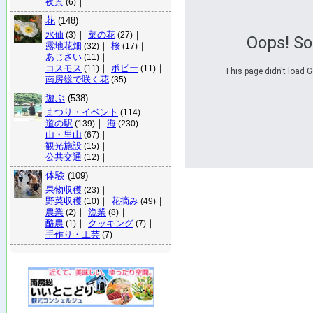
夜景
｜
(6)
花
(148)
水仙
｜
菜の花
｜
(3)
(27)
Oops! S
露地花畑
｜
桜
｜
(32)
(17)
あじさい
｜
(11)
コスモス
｜
ポピー
｜
(11)
(11)
This page didn't load G
南房総で咲く花
｜
(35)
遊ぶ
(538)
まつり・イベント
｜
(114)
道の駅
｜
海
｜
(139)
(230)
山・里山
｜
(67)
観光施設
｜
(15)
公共交通
｜
(12)
体験
(109)
果物収穫
｜
(23)
野菜収穫
｜
花摘み
｜
(10)
(49)
農業
｜
漁業
｜
(2)
(8)
酪農
｜
クッキング
｜
(1)
(7)
手作り・工芸
｜
(7)