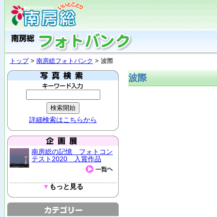
トップ
>
南房総フォトバンク
> 波際
波際
詳細検索はこちらから
南房総の記憶 フォトコン
テスト2020 入賞作品
▼
もっと見る