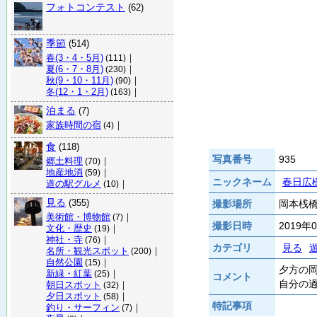
フォトコンテスト
(62)
季節
(514)
春(3・4・5月)
｜
(111)
夏(6・7・8月)
｜
(230)
秋(9・10・11月)
｜
(90)
冬(12・1・2月)
｜
(163)
泊まる
(7)
家族時間の宿
｜
(4)
食
(118)
写真番号
935
郷土料理
｜
(70)
地産地消
｜
(59)
ニックネーム
春日広
道の駅グルメ
｜
(10)
見る
(355)
撮影場所
岡本桟橋 
美術館・博物館
｜
(7)
撮影日時
2019年
文化・歴史
｜
(19)
神社・寺
｜
(76)
カテゴリ
見る
名所・観光スポット
｜
(200)
自然公園
｜
(15)
夕方の
新緑・紅葉
｜
(25)
コメント
自分の
朝日スポット
｜
(32)
夕日スポット
｜
(58)
特記事項
釣り・サーフィン
｜
(7)