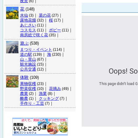
夜景
｜
(6)
花
(148)
水仙
｜
菜の花
｜
(3)
(27)
露地花畑
｜
桜
｜
(32)
(17)
あじさい
｜
(11)
コスモス
｜
ポピー
｜
(11)
(11)
南房総で咲く花
｜
(35)
遊ぶ
(538)
まつり・イベント
｜
(114)
道の駅
｜
海
｜
(139)
(230)
山・里山
｜
(67)
観光施設
｜
(15)
公共交通
｜
Oops! S
(12)
体験
(109)
果物収穫
｜
This page didn't load G
(23)
野菜収穫
｜
花摘み
｜
(10)
(49)
農業
｜
漁業
｜
(2)
(8)
酪農
｜
クッキング
｜
(1)
(7)
手作り・工芸
｜
(7)