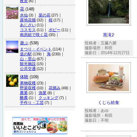
夜景
｜
(6)
花
(148)
水仙
｜
菜の花
｜
(3)
(27)
露地花畑
｜
桜
｜
(32)
(17)
あじさい
｜
(11)
コスモス
｜
ポピー
｜
(11)
(11)
南房総で咲く花
｜
黒滝2
(35)
遊ぶ
(538)
投稿者：五臓六腑
撮影場所：和田
まつり・イベント
｜
(114)
撮影日：2014年12月27日
道の駅
｜
海
｜
(139)
(230)
山・里山
｜
(67)
観光施設
｜
(15)
公共交通
｜
(12)
体験
(109)
果物収穫
｜
(23)
野菜収穫
｜
花摘み
｜
(10)
(49)
農業
｜
漁業
｜
(2)
(8)
酪農
｜
クッキング
｜
(1)
(7)
くじら給食
手作り・工芸
｜
(7)
投稿者：あゆ
撮影場所：和田
撮影日：不明