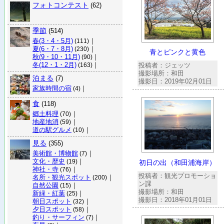
フォトコンテスト
(62)
季節
(514)
春(3・4・5月)
｜
(111)
夏(6・7・8月)
｜
(230)
青とピンクと黄色
秋(9・10・11月)
｜
(90)
冬(12・1・2月)
｜
投稿者：ジェッツ
(163)
撮影場所：和田
泊まる
(7)
撮影日：2019年02月01日
家族時間の宿
｜
(4)
食
(118)
郷土料理
｜
(70)
地産地消
｜
(59)
道の駅グルメ
｜
(10)
見る
(355)
美術館・博物館
｜
(7)
文化・歴史
｜
(19)
初日の出（和田浦海岸）
神社・寺
｜
(76)
投稿者：観光プロモーショ
名所・観光スポット
｜
(200)
ン課
自然公園
｜
(15)
撮影場所：和田
新緑・紅葉
｜
(25)
撮影日：2018年01月01日
朝日スポット
｜
(32)
夕日スポット
｜
(58)
釣り・サーフィン
｜
(7)