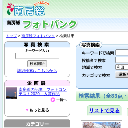
トップ
>
南房総フォトバンク
> 検索結果
詳細検索はこちらから
南房総の記憶 フォトコン
テスト2020 入賞作品
検索結果（全83点・
▼
もっと見る
リストで見る