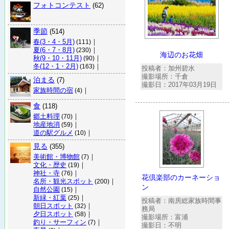
フォトコンテスト
(62)
季節
(514)
春(3・4・5月)
｜
(111)
夏(6・7・8月)
｜
(230)
海辺のお花畑
秋(9・10・11月)
｜
(90)
冬(12・1・2月)
｜
(163)
投稿者：加州碧水
撮影場所：千倉
泊まる
(7)
撮影日：2017年03月19日
家族時間の宿
｜
(4)
食
(118)
郷土料理
｜
(70)
地産地消
｜
(59)
道の駅グルメ
｜
(10)
見る
(355)
美術館・博物館
｜
(7)
文化・歴史
｜
(19)
神社・寺
｜
(76)
花倶楽部のカーネーショ
名所・観光スポット
｜
(200)
ン
自然公園
｜
(15)
新緑・紅葉
｜
(25)
投稿者：南房総家族時間事
朝日スポット
｜
(32)
務局
夕日スポット
｜
(58)
撮影場所：富浦
釣り・サーフィン
｜
(7)
撮影日：不明