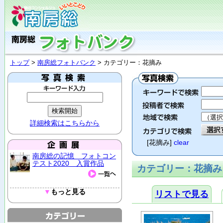
トップ
>
南房総フォトバンク
> カテゴリー：花摘み
詳細検索はこちらから
[花摘み]
clear
南房総の記憶 フォトコン
テスト2020 入賞作品
カテゴリー：花摘み（
▼
もっと見る
リストで見る