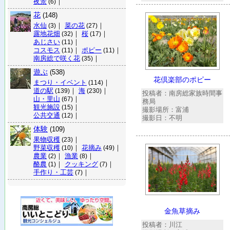
夜景
｜
(6)
花
(148)
水仙
｜
菜の花
｜
(3)
(27)
露地花畑
｜
桜
｜
(32)
(17)
あじさい
｜
(11)
コスモス
｜
ポピー
｜
(11)
(11)
南房総で咲く花
｜
(35)
遊ぶ
(538)
花倶楽部のポピー
まつり・イベント
｜
(114)
道の駅
｜
海
｜
(139)
(230)
投稿者：南房総家族時間事
山・里山
｜
(67)
務局
観光施設
｜
(15)
撮影場所：富浦
公共交通
｜
(12)
撮影日：不明
体験
(109)
果物収穫
｜
(23)
野菜収穫
｜
花摘み
｜
(10)
(49)
農業
｜
漁業
｜
(2)
(8)
酪農
｜
クッキング
｜
(1)
(7)
手作り・工芸
｜
(7)
金魚草摘み
投稿者：川江