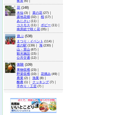
夜景
｜
(6)
花
(148)
水仙
｜
菜の花
｜
(3)
(27)
露地花畑
｜
桜
｜
(32)
(17)
あじさい
｜
(11)
コスモス
｜
ポピー
｜
(11)
(11)
南房総で咲く花
｜
(35)
遊ぶ
(538)
まつり・イベント
｜
(114)
道の駅
｜
海
｜
(139)
(230)
山・里山
｜
(67)
観光施設
｜
(15)
公共交通
｜
(12)
体験
(109)
果物収穫
｜
(23)
野菜収穫
｜
花摘み
｜
(10)
(49)
農業
｜
漁業
｜
(2)
(8)
酪農
｜
クッキング
｜
(1)
(7)
手作り・工芸
｜
(7)