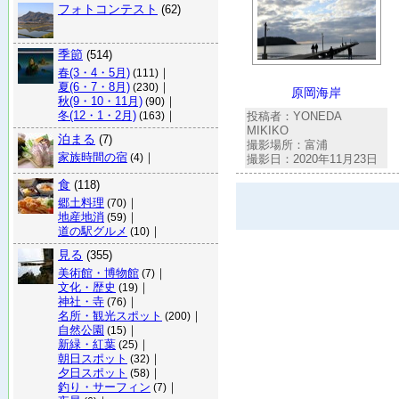
フォトコンテスト
(62)
季節
(514)
春(3・4・5月)
｜
(111)
夏(6・7・8月)
｜
(230)
原岡海岸
秋(9・10・11月)
｜
(90)
冬(12・1・2月)
｜
投稿者：YONEDA
(163)
MIKIKO
泊まる
(7)
撮影場所：富浦
家族時間の宿
｜
(4)
撮影日：2020年11月23日
食
(118)
郷土料理
｜
(70)
地産地消
｜
(59)
道の駅グルメ
｜
(10)
見る
(355)
美術館・博物館
｜
(7)
文化・歴史
｜
(19)
神社・寺
｜
(76)
名所・観光スポット
｜
(200)
自然公園
｜
(15)
新緑・紅葉
｜
(25)
朝日スポット
｜
(32)
夕日スポット
｜
(58)
釣り・サーフィン
｜
(7)