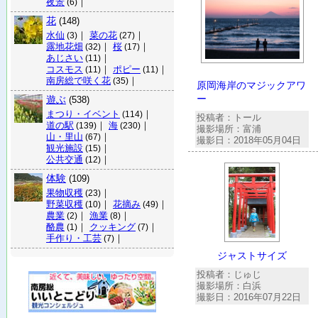
夜景
｜
(6)
花
(148)
水仙
｜
菜の花
｜
(3)
(27)
露地花畑
｜
桜
｜
(32)
(17)
あじさい
｜
(11)
コスモス
｜
ポピー
｜
(11)
(11)
南房総で咲く花
｜
(35)
原岡海岸のマジックアワ
ー
遊ぶ
(538)
まつり・イベント
｜
(114)
投稿者：トール
道の駅
｜
海
｜
(139)
(230)
撮影場所：富浦
山・里山
｜
(67)
撮影日：2018年05月04日
観光施設
｜
(15)
公共交通
｜
(12)
体験
(109)
果物収穫
｜
(23)
野菜収穫
｜
花摘み
｜
(10)
(49)
農業
｜
漁業
｜
(2)
(8)
酪農
｜
クッキング
｜
(1)
(7)
手作り・工芸
｜
(7)
ジャストサイズ
投稿者：じゅじ
撮影場所：白浜
撮影日：2016年07月22日