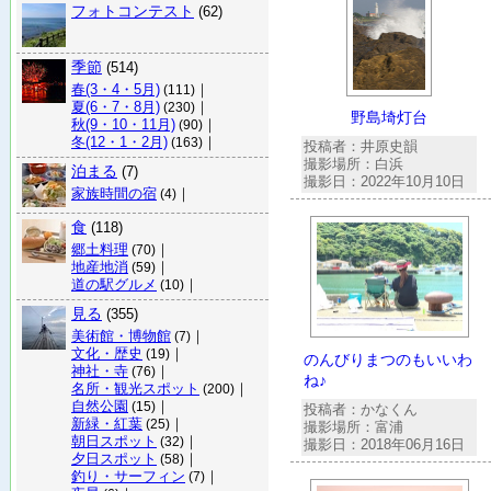
フォトコンテスト
(62)
季節
(514)
春(3・4・5月)
｜
(111)
夏(6・7・8月)
｜
(230)
野島埼灯台
秋(9・10・11月)
｜
(90)
冬(12・1・2月)
｜
(163)
投稿者：井原史韻
撮影場所：白浜
泊まる
(7)
撮影日：2022年10月10日
家族時間の宿
｜
(4)
食
(118)
郷土料理
｜
(70)
地産地消
｜
(59)
道の駅グルメ
｜
(10)
見る
(355)
美術館・博物館
｜
(7)
文化・歴史
｜
(19)
のんびりまつのもいいわ
神社・寺
｜
(76)
ね♪
名所・観光スポット
｜
(200)
自然公園
｜
(15)
投稿者：かなくん
新緑・紅葉
｜
(25)
撮影場所：富浦
朝日スポット
｜
(32)
撮影日：2018年06月16日
夕日スポット
｜
(58)
釣り・サーフィン
｜
(7)