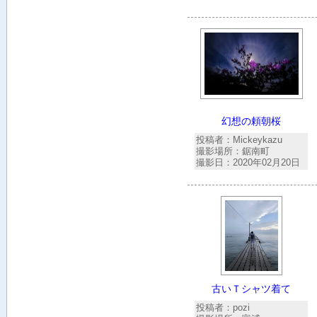
幻想の頼朝桜
投稿者：Mickeykazu
撮影場所：鋸南町
撮影日：2020年02月20日
古いＴシャツ着て
投稿者：pozi