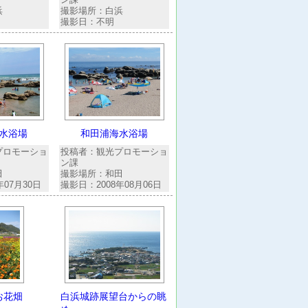
浜
撮影場所：白浜
撮影日：不明
水浴場
和田浦海水浴場
プロモーショ
投稿者：観光プロモーショ
ン課
田
撮影場所：和田
年07月30日
撮影日：2008年08月06日
お花畑
白浜城跡展望台からの眺