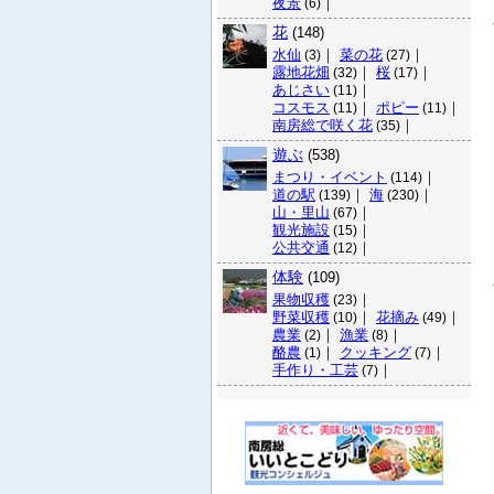
夜景
｜
(6)
花
(148)
水仙
｜
菜の花
｜
(3)
(27)
露地花畑
｜
桜
｜
(32)
(17)
あじさい
｜
(11)
コスモス
｜
ポピー
｜
(11)
(11)
南房総で咲く花
｜
(35)
遊ぶ
(538)
まつり・イベント
｜
(114)
道の駅
｜
海
｜
(139)
(230)
山・里山
｜
(67)
観光施設
｜
(15)
公共交通
｜
(12)
体験
(109)
果物収穫
｜
(23)
野菜収穫
｜
花摘み
｜
(10)
(49)
農業
｜
漁業
｜
(2)
(8)
酪農
｜
クッキング
｜
(1)
(7)
手作り・工芸
｜
(7)