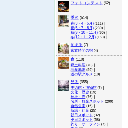
フォトコンテスト
(62)
季節
(514)
春(3・4・5月)
｜
(111)
夏(6・7・8月)
｜
(230)
秋(9・10・11月)
｜
(90)
冬(12・1・2月)
｜
(163)
泊まる
(7)
家族時間の宿
｜
(4)
食
(118)
郷土料理
｜
(70)
地産地消
｜
(59)
道の駅グルメ
｜
(10)
見る
(355)
美術館・博物館
｜
(7)
文化・歴史
｜
(19)
神社・寺
｜
(76)
名所・観光スポット
｜
(200)
自然公園
｜
(15)
新緑・紅葉
｜
(25)
朝日スポット
｜
(32)
夕日スポット
｜
(58)
釣り・サーフィン
｜
(7)