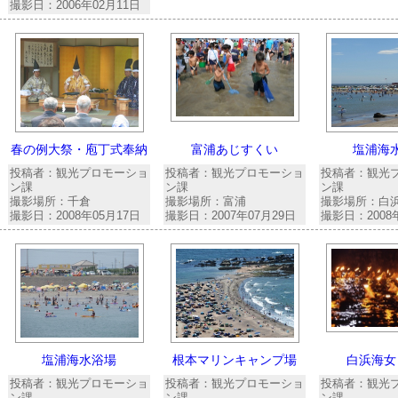
撮影日：2006年02月11日
春の例大祭・庖丁式奉納
富浦あじすくい
塩浦海
投稿者：観光プロモーショ
投稿者：観光プロモーショ
投稿者：観光
ン課
ン課
ン課
撮影場所：千倉
撮影場所：富浦
撮影場所：白
撮影日：2008年05月17日
撮影日：2007年07月29日
撮影日：2008
塩浦海水浴場
根本マリンキャンプ場
白浜海女
投稿者：観光プロモーショ
投稿者：観光プロモーショ
投稿者：観光
ン課
ン課
ン課