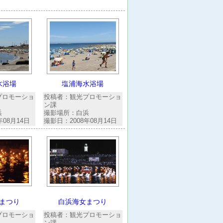
水浴場
塩浦海水浴場
プロモーショ
投稿者：観光プロモーショ
ン課
浜
撮影場所：白浜
年08月14日
撮影日：2008年08月14日
まつり
白浜海女まつり
プロモーショ
投稿者：観光プロモーショ
ン課