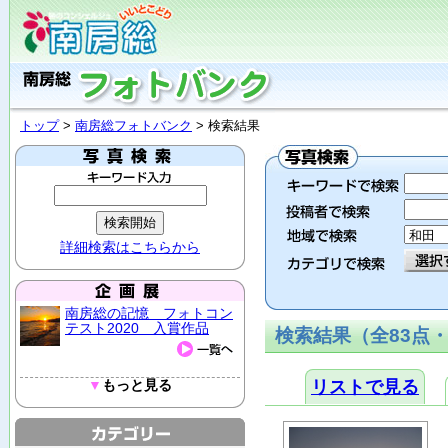
トップ
>
南房総フォトバンク
> 検索結果
詳細検索はこちらから
南房総の記憶 フォトコン
テスト2020 入賞作品
検索結果（全83点・
▼
もっと見る
リストで見る