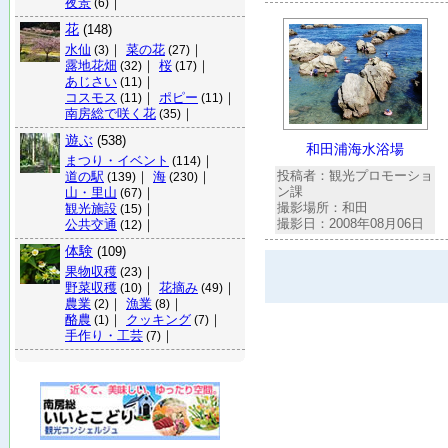
夜景
｜
(6)
花
(148)
水仙
｜
菜の花
｜
(3)
(27)
露地花畑
｜
桜
｜
(32)
(17)
あじさい
｜
(11)
コスモス
｜
ポピー
｜
(11)
(11)
南房総で咲く花
｜
(35)
遊ぶ
(538)
和田浦海水浴場
まつり・イベント
｜
(114)
投稿者：観光プロモーショ
道の駅
｜
海
｜
(139)
(230)
ン課
山・里山
｜
(67)
撮影場所：和田
観光施設
｜
(15)
撮影日：2008年08月06日
公共交通
｜
(12)
体験
(109)
果物収穫
｜
(23)
野菜収穫
｜
花摘み
｜
(10)
(49)
農業
｜
漁業
｜
(2)
(8)
酪農
｜
クッキング
｜
(1)
(7)
手作り・工芸
｜
(7)