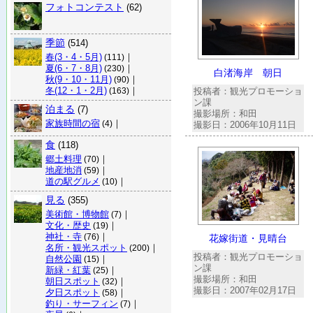
フォトコンテスト
(62)
季節
(514)
春(3・4・5月)
｜
(111)
夏(6・7・8月)
｜
(230)
白渚海岸 朝日
秋(9・10・11月)
｜
(90)
冬(12・1・2月)
｜
投稿者：観光プロモーショ
(163)
ン課
泊まる
(7)
撮影場所：和田
家族時間の宿
｜
(4)
撮影日：2006年10月11日
食
(118)
郷土料理
｜
(70)
地産地消
｜
(59)
道の駅グルメ
｜
(10)
見る
(355)
美術館・博物館
｜
(7)
文化・歴史
｜
(19)
神社・寺
｜
(76)
花嫁街道・見晴台
名所・観光スポット
｜
(200)
投稿者：観光プロモーショ
自然公園
｜
(15)
ン課
新緑・紅葉
｜
(25)
撮影場所：和田
朝日スポット
｜
(32)
撮影日：2007年02月17日
夕日スポット
｜
(58)
釣り・サーフィン
｜
(7)