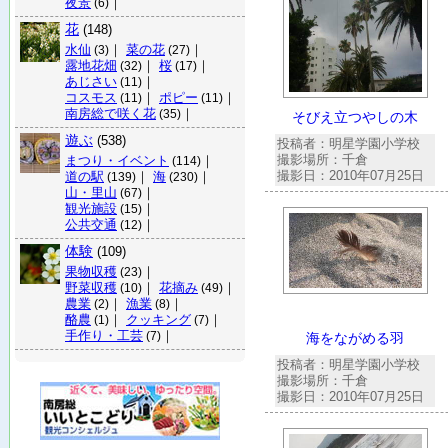
夜景
｜
(6)
花
(148)
水仙
｜
菜の花
｜
(3)
(27)
露地花畑
｜
桜
｜
(32)
(17)
あじさい
｜
(11)
コスモス
｜
ポピー
｜
(11)
(11)
南房総で咲く花
｜
(35)
そびえ立つやしの木
遊ぶ
(538)
投稿者：明星学園小学校
撮影場所：千倉
まつり・イベント
｜
(114)
撮影日：2010年07月25日
道の駅
｜
海
｜
(139)
(230)
山・里山
｜
(67)
観光施設
｜
(15)
公共交通
｜
(12)
体験
(109)
果物収穫
｜
(23)
野菜収穫
｜
花摘み
｜
(10)
(49)
農業
｜
漁業
｜
(2)
(8)
酪農
｜
クッキング
｜
(1)
(7)
手作り・工芸
｜
(7)
海をながめる羽
投稿者：明星学園小学校
撮影場所：千倉
撮影日：2010年07月25日