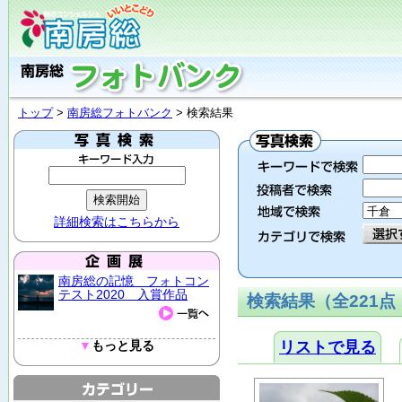
トップ
>
南房総フォトバンク
> 検索結果
詳細検索はこちらから
南房総の記憶 フォトコン
テスト2020 入賞作品
検索結果（全221点
▼
もっと見る
リストで見る