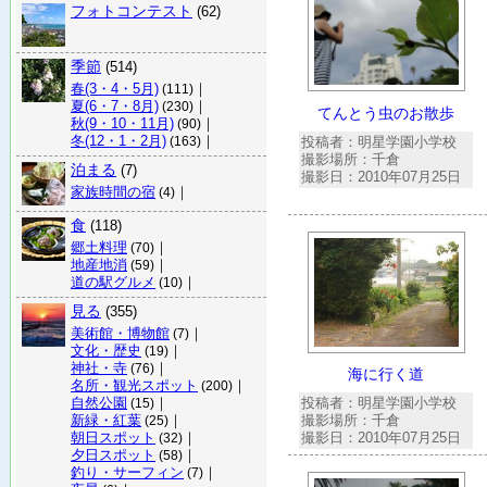
フォトコンテスト
(62)
季節
(514)
春(3・4・5月)
｜
(111)
夏(6・7・8月)
｜
(230)
てんとう虫のお散歩
秋(9・10・11月)
｜
(90)
冬(12・1・2月)
｜
投稿者：明星学園小学校
(163)
撮影場所：千倉
泊まる
(7)
撮影日：2010年07月25日
家族時間の宿
｜
(4)
食
(118)
郷土料理
｜
(70)
地産地消
｜
(59)
道の駅グルメ
｜
(10)
見る
(355)
美術館・博物館
｜
(7)
文化・歴史
｜
(19)
神社・寺
｜
(76)
海に行く道
名所・観光スポット
｜
(200)
自然公園
｜
投稿者：明星学園小学校
(15)
新緑・紅葉
｜
撮影場所：千倉
(25)
朝日スポット
｜
撮影日：2010年07月25日
(32)
夕日スポット
｜
(58)
釣り・サーフィン
｜
(7)