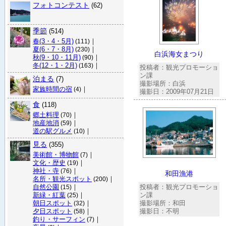
フォトコンテスト
(62)
季節
(514)
春(3・4・5月)
｜
(111)
夏(6・7・8月)
｜
(230)
白浜海女まつり
秋(9・10・11月)
｜
(90)
冬(12・1・2月)
｜
(163)
投稿者：観光プロモーショ
ン課
泊まる
(7)
撮影場所：白浜
家族時間の宿
｜
(4)
撮影日：2009年07月21日
食
(118)
郷土料理
｜
(70)
地産地消
｜
(59)
道の駅グルメ
｜
(10)
見る
(355)
美術館・博物館
｜
(7)
文化・歴史
｜
(19)
神社・寺
｜
(76)
和田漁港
名所・観光スポット
｜
(200)
自然公園
｜
投稿者：観光プロモーショ
(15)
新緑・紅葉
｜
ン課
(25)
朝日スポット
｜
撮影場所：和田
(32)
夕日スポット
｜
撮影日：不明
(58)
釣り・サーフィン
｜
(7)