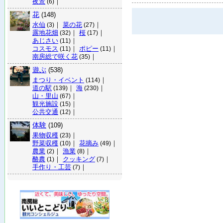
夜景
｜
(6)
花
(148)
水仙
｜
菜の花
｜
(3)
(27)
露地花畑
｜
桜
｜
(32)
(17)
あじさい
｜
(11)
コスモス
｜
ポピー
｜
(11)
(11)
南房総で咲く花
｜
(35)
遊ぶ
(538)
まつり・イベント
｜
(114)
道の駅
｜
海
｜
(139)
(230)
山・里山
｜
(67)
観光施設
｜
(15)
公共交通
｜
(12)
体験
(109)
果物収穫
｜
(23)
野菜収穫
｜
花摘み
｜
(10)
(49)
農業
｜
漁業
｜
(2)
(8)
酪農
｜
クッキング
｜
(1)
(7)
手作り・工芸
｜
(7)