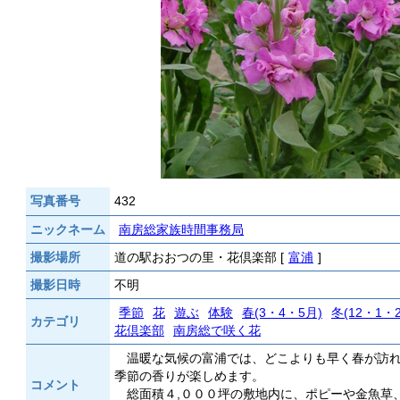
写真番号
432
ニックネーム
南房総家族時間事務局
撮影場所
道の駅おおつの里・花倶楽部 [
富浦
]
撮影日時
不明
季節
花
遊ぶ
体験
春(3・4・5月)
冬(12・1・
カテゴリ
花倶楽部
南房総で咲く花
温暖な気候の富浦では、どこよりも早く春が訪
季節の香りが楽しめます。
コメント
総面積４,０００坪の敷地内に、ポピーや金魚草