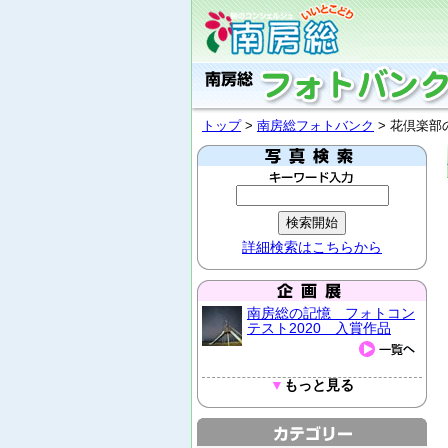
トップ
>
南房総フォトバンク
> 花倶楽部
詳細検索はこちらから
南房総の記憶 フォトコン
テスト2020 入賞作品
▼
もっと見る