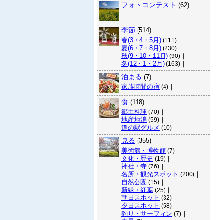
フォトコンテスト
(62)
季節
(514)
春(3・4・5月)
｜
(111)
夏(6・7・8月)
｜
(230)
秋(9・10・11月)
｜
(90)
冬(12・1・2月)
｜
(163)
泊まる
(7)
家族時間の宿
｜
(4)
食
(118)
郷土料理
｜
(70)
地産地消
｜
(59)
道の駅グルメ
｜
(10)
見る
(355)
美術館・博物館
｜
(7)
文化・歴史
｜
(19)
神社・寺
｜
(76)
名所・観光スポット
｜
(200)
自然公園
｜
(15)
新緑・紅葉
｜
(25)
朝日スポット
｜
(32)
夕日スポット
｜
(58)
釣り・サーフィン
｜
(7)