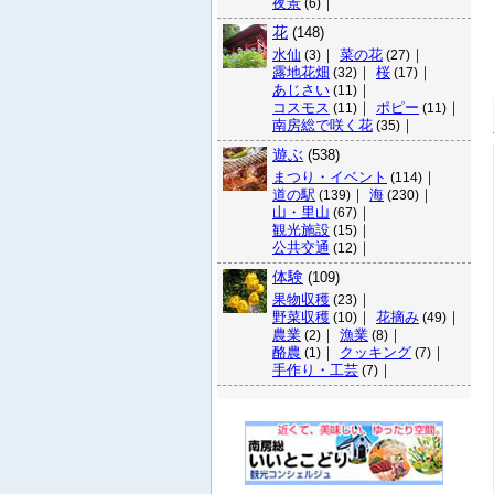
夜景
｜
(6)
花
(148)
水仙
｜
菜の花
｜
(3)
(27)
露地花畑
｜
桜
｜
(32)
(17)
あじさい
｜
(11)
コスモス
｜
ポピー
｜
(11)
(11)
南房総で咲く花
｜
(35)
遊ぶ
(538)
まつり・イベント
｜
(114)
道の駅
｜
海
｜
(139)
(230)
山・里山
｜
(67)
観光施設
｜
(15)
公共交通
｜
(12)
体験
(109)
果物収穫
｜
(23)
野菜収穫
｜
花摘み
｜
(10)
(49)
農業
｜
漁業
｜
(2)
(8)
酪農
｜
クッキング
｜
(1)
(7)
手作り・工芸
｜
(7)