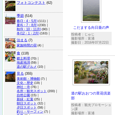
フォトコンテスト
(62)
季節
(514)
春(3・4・5月)
｜
(111)
夏(6・7・8月)
｜
(230)
こだまする向日葵の声
秋(9・10・11月)
｜
(90)
冬(12・1・2月)
｜
(163)
投稿者：じゅじ
撮影場所：富浦
泊まる
(7)
撮影日：2016年07月22日
家族時間の宿
｜
(4)
食
(118)
郷土料理
｜
(70)
地産地消
｜
(59)
道の駅グルメ
｜
(10)
見る
(355)
美術館・博物館
｜
(7)
文化・歴史
｜
(19)
神社・寺
｜
(76)
名所・観光スポット
｜
(200)
道の駅おおつの里花倶楽
自然公園
｜
(15)
部
新緑・紅葉
｜
(25)
朝日スポット
｜
(32)
投稿者：観光プロモーショ
夕日スポット
｜
(58)
ン課
釣り・サーフィン
｜
(7)
撮影場所：富浦