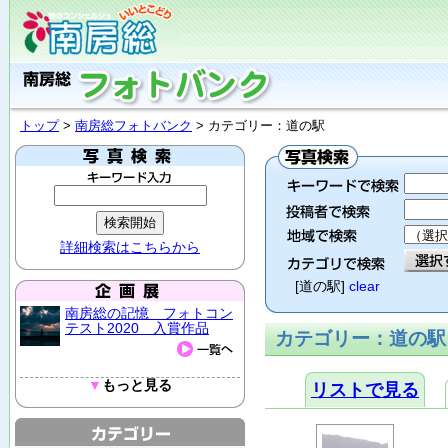
トップ
>
南房総フォトバンク
> カテゴリー：道の駅
詳細検索はこちらから
[道の駅]
clear
南房総の記憶 フォトコン
テスト2020 入賞作品
カテゴリー：道の駅（
▼
もっと見る
リストで見る