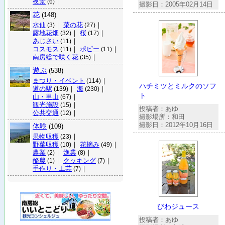
夜景
｜
(6)
撮影日：2005年02月14日
花
(148)
水仙
｜
菜の花
｜
(3)
(27)
露地花畑
｜
桜
｜
(32)
(17)
あじさい
｜
(11)
コスモス
｜
ポピー
｜
(11)
(11)
南房総で咲く花
｜
(35)
遊ぶ
(538)
まつり・イベント
｜
(114)
ハチミツとミルクのソフ
道の駅
｜
海
｜
(139)
(230)
ト
山・里山
｜
(67)
観光施設
｜
(15)
投稿者：あゆ
公共交通
｜
(12)
撮影場所：和田
撮影日：2012年10月16日
体験
(109)
果物収穫
｜
(23)
野菜収穫
｜
花摘み
｜
(10)
(49)
農業
｜
漁業
｜
(2)
(8)
酪農
｜
クッキング
｜
(1)
(7)
手作り・工芸
｜
(7)
びわジュース
投稿者：あゆ