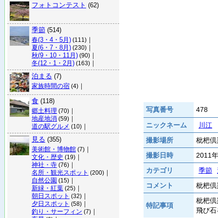
フォトコンテスト
(62)
季節
(514)
春(3・4・5月)
｜
(111)
夏(6・7・8月)
｜
(230)
秋(9・10・11月)
｜
(90)
冬(12・1・2月)
｜
(163)
泊まる
(7)
家族時間の宿
｜
(4)
食
(118)
写真番号
478
郷土料理
｜
(70)
地産地消
｜
(59)
ニックネーム
川江
道の駅グルメ
｜
(10)
見る
(355)
撮影場所
枇杷倶楽
美術館・博物館
｜
(7)
撮影日時
2011
文化・歴史
｜
(19)
神社・寺
｜
(76)
カテゴリ
季節
名所・観光スポット
｜
(200)
自然公園
｜
(15)
コメント
枇杷倶
新緑・紅葉
｜
(25)
朝日スポット
｜
(32)
枇杷倶
夕日スポット
｜
(58)
特記事項
飛び石
釣り・サーフィン
｜
(7)