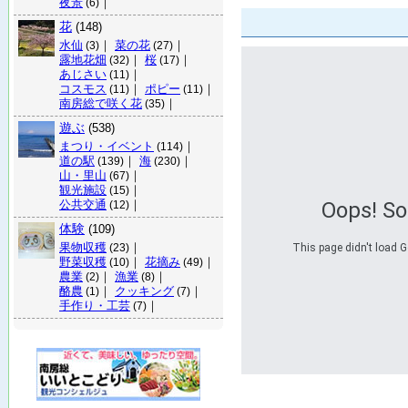
夜景
｜
(6)
花
(148)
水仙
｜
菜の花
｜
(3)
(27)
露地花畑
｜
桜
｜
(32)
(17)
あじさい
｜
(11)
コスモス
｜
ポピー
｜
(11)
(11)
南房総で咲く花
｜
(35)
遊ぶ
(538)
まつり・イベント
｜
(114)
道の駅
｜
海
｜
(139)
(230)
山・里山
｜
(67)
観光施設
｜
(15)
公共交通
｜
Oops! S
(12)
体験
(109)
果物収穫
｜
This page didn't load G
(23)
野菜収穫
｜
花摘み
｜
(10)
(49)
農業
｜
漁業
｜
(2)
(8)
酪農
｜
クッキング
｜
(1)
(7)
手作り・工芸
｜
(7)