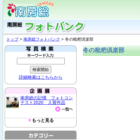
トップ
>
南房総フォトバンク
> 冬の枇杷倶楽部
冬の枇杷倶楽部
詳細検索はこちらから
南房総の記憶 フォトコン
テスト2020 入賞作品
▼
もっと見る