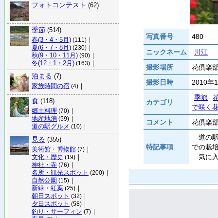
フォトコンテスト
(62)
季節
(514)
写真番号
480
春(3・4・5月)
｜
(111)
夏(6・7・8月)
｜
(230)
ニックネーム
川江
秋(9・10・11月)
｜
(90)
冬(12・1・2月)
｜
(163)
撮影場所
花倶楽部 
泊まる
(7)
撮影日時
2010年
家族時間の宿
｜
(4)
季節
食
(118)
カテゴリ
で咲く
郷土料理
｜
(70)
地産地消
｜
(59)
コメント
花倶楽
道の駅グルメ
｜
(10)
道の駅
見る
(355)
特記事項
での栽
美術館・博物館
｜
(7)
気に入
文化・歴史
｜
(19)
神社・寺
｜
(76)
名所・観光スポット
｜
(200)
自然公園
｜
(15)
新緑・紅葉
｜
(25)
朝日スポット
｜
(32)
夕日スポット
｜
(58)
釣り・サーフィン
｜
(7)