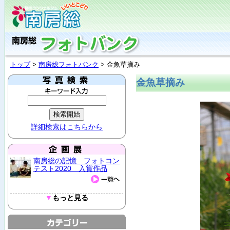
トップ
>
南房総フォトバンク
> 金魚草摘み
金魚草摘み
詳細検索はこちらから
南房総の記憶 フォトコン
テスト2020 入賞作品
▼
もっと見る