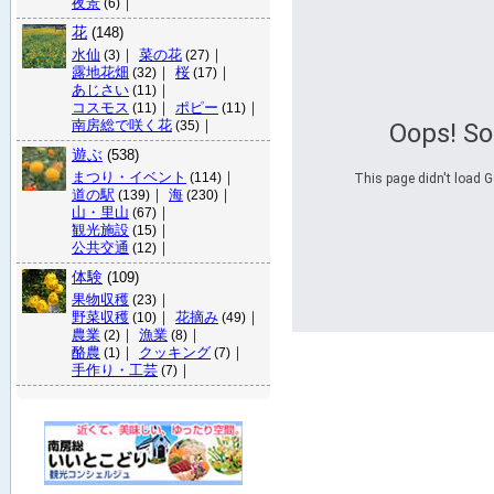
夜景
｜
(6)
花
(148)
水仙
｜
菜の花
｜
(3)
(27)
露地花畑
｜
桜
｜
(32)
(17)
あじさい
｜
(11)
コスモス
｜
ポピー
｜
(11)
(11)
南房総で咲く花
｜
Oops! S
(35)
遊ぶ
(538)
まつり・イベント
｜
(114)
This page didn't load G
道の駅
｜
海
｜
(139)
(230)
山・里山
｜
(67)
観光施設
｜
(15)
公共交通
｜
(12)
体験
(109)
果物収穫
｜
(23)
野菜収穫
｜
花摘み
｜
(10)
(49)
農業
｜
漁業
｜
(2)
(8)
酪農
｜
クッキング
｜
(1)
(7)
手作り・工芸
｜
(7)