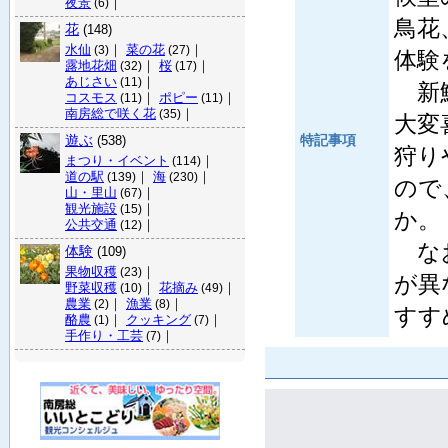
夜景
｜
(6)
鳥花
花
(148)
水仙
｜
菜の花
｜
(3)
(27)
体験
露地花畑
｜
桜
｜
(32)
(17)
あじさい
｜
(11)
新鮮
コスモス
｜
ポピー
｜
(11)
(11)
南房総で咲く花
｜
(35)
大変
遊ぶ
特記事項
(538)
狩り
まつり・イベント
｜
(114)
道の駅
｜
海
｜
(139)
(230)
ので
山・里山
｜
(67)
観光施設
｜
(15)
か。
公共交通
｜
(12)
なお
体験
(109)
果物収穫
｜
(23)
が異
野菜収穫
｜
花摘み
｜
(10)
(49)
農業
｜
漁業
｜
(2)
(8)
すす
酪農
｜
クッキング
｜
(1)
(7)
手作り・工芸
｜
(7)