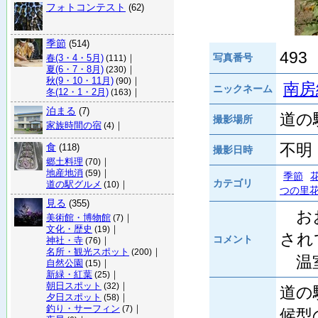
フォトコンテスト
(62)
季節
(514)
493
写真番号
春(3・4・5月)
｜
(111)
夏(6・7・8月)
｜
(230)
秋(9・10・11月)
｜
(90)
南房
ニックネーム
冬(12・1・2月)
｜
(163)
泊まる
(7)
道の
撮影場所
家族時間の宿
｜
(4)
不明
食
(118)
撮影日時
郷土料理
｜
(70)
地産地消
｜
(59)
季節
カテゴリ
道の駅グルメ
｜
(10)
つの里
見る
(355)
おお
美術館・博物館
｜
(7)
文化・歴史
｜
(19)
され
コメント
神社・寺
｜
(76)
名所・観光スポット
｜
(200)
温室
自然公園
｜
(15)
新緑・紅葉
｜
(25)
朝日スポット
｜
(32)
道の
夕日スポット
｜
(58)
釣り・サーフィン
｜
(7)
候型