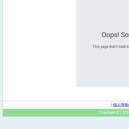
Oops! S
This page didn't load G
｜
個人情報
Copyright (C) 20