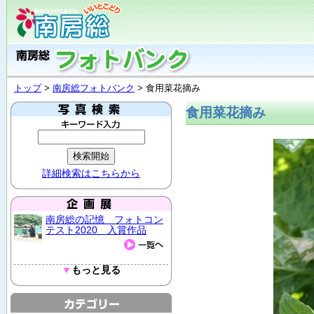
トップ
>
南房総フォトバンク
> 食用菜花摘み
食用菜花摘み
詳細検索はこちらから
南房総の記憶 フォトコン
テスト2020 入賞作品
▼
もっと見る