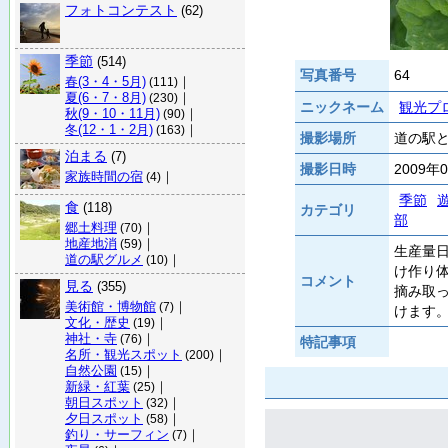
フォトコンテスト
(62)
季節
(514)
写真番号
64
春(3・4・5月)
｜
(111)
夏(6・7・8月)
｜
(230)
ニックネーム
観光プ
秋(9・10・11月)
｜
(90)
冬(12・1・2月)
｜
(163)
撮影場所
道の駅と
泊まる
(7)
撮影日時
2009年
家族時間の宿
｜
(4)
季節
食
(118)
カテゴリ
部
郷土料理
｜
(70)
地産地消
｜
(59)
生産量
道の駅グルメ
｜
(10)
け作り
コメント
見る
(355)
摘み取
美術館・博物館
｜
(7)
けます
文化・歴史
｜
(19)
神社・寺
｜
(76)
特記事項
名所・観光スポット
｜
(200)
自然公園
｜
(15)
新緑・紅葉
｜
(25)
朝日スポット
｜
(32)
夕日スポット
｜
(58)
釣り・サーフィン
｜
(7)