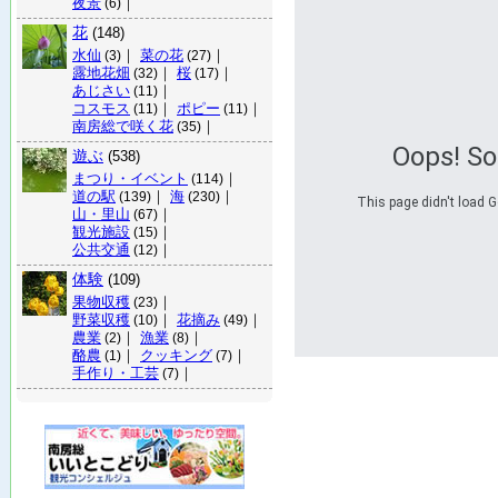
夜景
｜
(6)
花
(148)
水仙
｜
菜の花
｜
(3)
(27)
露地花畑
｜
桜
｜
(32)
(17)
あじさい
｜
(11)
コスモス
｜
ポピー
｜
(11)
(11)
南房総で咲く花
｜
(35)
Oops! S
遊ぶ
(538)
まつり・イベント
｜
(114)
道の駅
｜
海
｜
(139)
(230)
This page didn't load G
山・里山
｜
(67)
観光施設
｜
(15)
公共交通
｜
(12)
体験
(109)
果物収穫
｜
(23)
野菜収穫
｜
花摘み
｜
(10)
(49)
農業
｜
漁業
｜
(2)
(8)
酪農
｜
クッキング
｜
(1)
(7)
手作り・工芸
｜
(7)