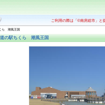
ご利用の際は「©南房総市」と
くら 潮風王国
道の駅ちくら 潮風王国