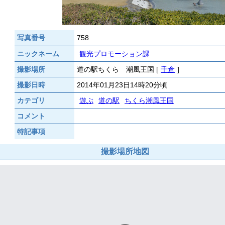
写真番号
758
ニックネーム
観光プロモーション課
撮影場所
道の駅ちくら 潮風王国 [
千倉
]
撮影日時
2014年01月23日14時20分頃
カテゴリ
遊ぶ
道の駅
ちくら潮風王国
コメント
特記事項
撮影場所地図