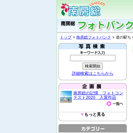
トップ
>
南房総フォトバンク
> 道の駅ち
詳細検索はこちらから
南房総の記憶 フォトコン
テスト2020 入賞作品
▼
もっと見る