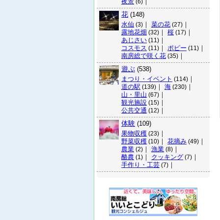
夜景
｜
(6)
花
(148)
水仙
｜
菜の花
｜
(3)
(27)
露地花畑
｜
桜
｜
(32)
(17)
あじさい
｜
(11)
コスモス
｜
ポピー
｜
(11)
(11)
南房総で咲く花
｜
(35)
遊ぶ
(538)
まつり・イベント
｜
(114)
道の駅
｜
海
｜
(139)
(230)
山・里山
｜
(67)
観光施設
｜
(15)
公共交通
｜
(12)
体験
(109)
果物収穫
｜
(23)
野菜収穫
｜
花摘み
｜
(10)
(49)
農業
｜
漁業
｜
(2)
(8)
酪農
｜
クッキング
｜
(1)
(7)
手作り・工芸
｜
(7)