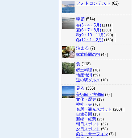
フォトコンテスト
(62)
季節
(514)
春(3・4・5月)
｜
(111)
夏(6・7・8月)
｜
(230)
秋(9・10・11月)
｜
(90)
冬(12・1・2月)
｜
(163)
泊まる
(7)
家族時間の宿
｜
(4)
食
(118)
郷土料理
｜
(70)
地産地消
｜
(59)
道の駅グルメ
｜
(10)
見る
(355)
美術館・博物館
｜
(7)
文化・歴史
｜
(19)
神社・寺
｜
(76)
名所・観光スポット
｜
(200)
自然公園
｜
(15)
新緑・紅葉
｜
(25)
朝日スポット
｜
(32)
夕日スポット
｜
(58)
釣り・サーフィン
｜
(7)