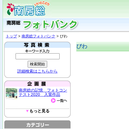
トップ
>
南房総フォトバンク
> びわ
びわ
詳細検索はこちらから
南房総の記憶 フォトコン
テスト2020 入賞作品
▼
もっと見る