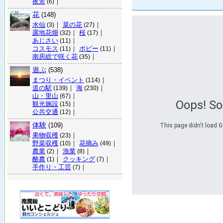
夜景
｜
(6)
花
(148)
水仙
｜
菜の花
｜
(3)
(27)
露地花畑
｜
桜
｜
(32)
(17)
あじさい
｜
(11)
コスモス
｜
ポピー
｜
(11)
(11)
南房総で咲く花
｜
(35)
遊ぶ
(538)
まつり・イベント
｜
(114)
道の駅
｜
海
｜
(139)
(230)
山・里山
｜
(67)
Oops! S
観光施設
｜
(15)
公共交通
｜
(12)
体験
(109)
This page didn't load G
果物収穫
｜
(23)
野菜収穫
｜
花摘み
｜
(10)
(49)
農業
｜
漁業
｜
(2)
(8)
酪農
｜
クッキング
｜
(1)
(7)
手作り・工芸
｜
(7)