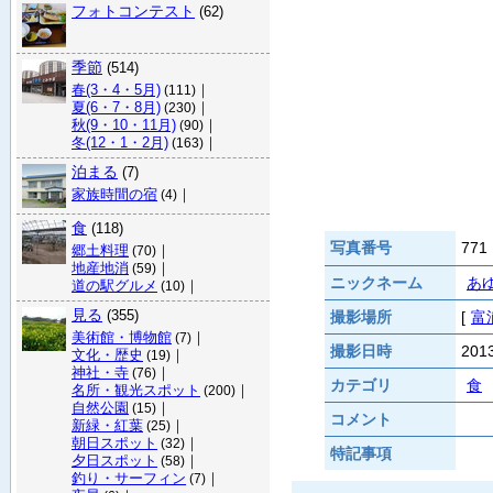
フォトコンテスト
(62)
季節
(514)
春(3・4・5月)
｜
(111)
夏(6・7・8月)
｜
(230)
秋(9・10・11月)
｜
(90)
冬(12・1・2月)
｜
(163)
泊まる
(7)
家族時間の宿
｜
(4)
食
(118)
写真番号
771
郷土料理
｜
(70)
地産地消
｜
(59)
ニックネーム
あ
道の駅グルメ
｜
(10)
見る
(355)
撮影場所
[
富
美術館・博物館
｜
(7)
撮影日時
20
文化・歴史
｜
(19)
神社・寺
｜
(76)
カテゴリ
食
名所・観光スポット
｜
(200)
自然公園
｜
(15)
コメント
新緑・紅葉
｜
(25)
朝日スポット
｜
(32)
特記事項
夕日スポット
｜
(58)
釣り・サーフィン
｜
(7)