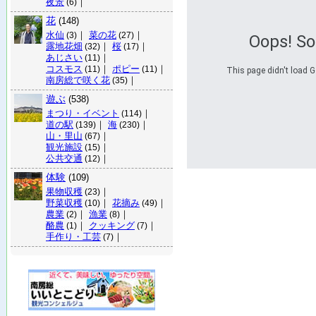
夜景
｜
(6)
花
(148)
水仙
｜
菜の花
｜
(3)
(27)
Oops! S
露地花畑
｜
桜
｜
(32)
(17)
あじさい
｜
(11)
コスモス
｜
ポピー
｜
(11)
(11)
This page didn't load G
南房総で咲く花
｜
(35)
遊ぶ
(538)
まつり・イベント
｜
(114)
道の駅
｜
海
｜
(139)
(230)
山・里山
｜
(67)
観光施設
｜
(15)
公共交通
｜
(12)
体験
(109)
果物収穫
｜
(23)
野菜収穫
｜
花摘み
｜
(10)
(49)
農業
｜
漁業
｜
(2)
(8)
酪農
｜
クッキング
｜
(1)
(7)
手作り・工芸
｜
(7)