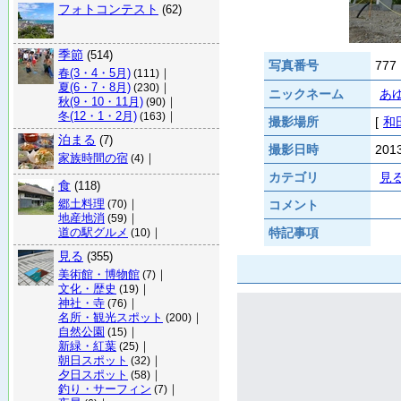
フォトコンテスト
(62)
季節
(514)
写真番号
777
春(3・4・5月)
｜
(111)
夏(6・7・8月)
｜
(230)
ニックネーム
あ
秋(9・10・11月)
｜
(90)
冬(12・1・2月)
｜
(163)
撮影場所
[
和
泊まる
(7)
撮影日時
20
家族時間の宿
｜
(4)
カテゴリ
見
食
(118)
郷土料理
｜
コメント
(70)
地産地消
｜
(59)
道の駅グルメ
｜
特記事項
(10)
見る
(355)
美術館・博物館
｜
(7)
文化・歴史
｜
(19)
神社・寺
｜
(76)
名所・観光スポット
｜
(200)
自然公園
｜
(15)
新緑・紅葉
｜
(25)
朝日スポット
｜
(32)
夕日スポット
｜
(58)
釣り・サーフィン
｜
(7)