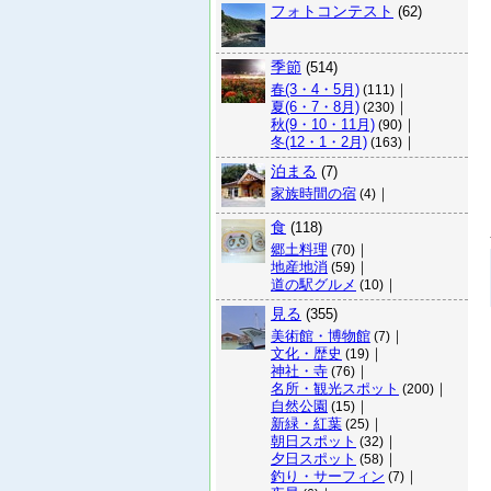
フォトコンテスト
(62)
季節
(514)
春(3・4・5月)
｜
(111)
夏(6・7・8月)
｜
(230)
秋(9・10・11月)
｜
(90)
冬(12・1・2月)
｜
(163)
泊まる
(7)
家族時間の宿
｜
(4)
食
(118)
郷土料理
｜
(70)
地産地消
｜
(59)
道の駅グルメ
｜
(10)
見る
(355)
美術館・博物館
｜
(7)
文化・歴史
｜
(19)
神社・寺
｜
(76)
名所・観光スポット
｜
(200)
自然公園
｜
(15)
新緑・紅葉
｜
(25)
朝日スポット
｜
(32)
夕日スポット
｜
(58)
釣り・サーフィン
｜
(7)