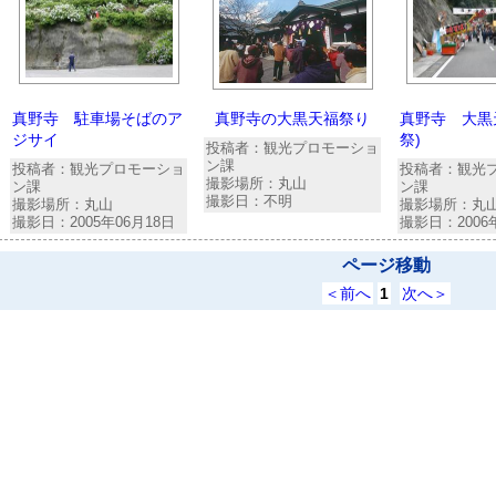
真野寺 駐車場そばのア
真野寺の大黒天福祭り
真野寺 大黒
ジサイ
祭)
投稿者：観光プロモーショ
ン課
投稿者：観光プロモーショ
投稿者：観光
撮影場所：丸山
ン課
ン課
撮影日：不明
撮影場所：丸山
撮影場所：丸
撮影日：2005年06月18日
撮影日：2006
ページ移動
＜前へ
1
次へ＞