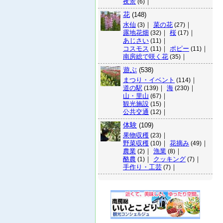
夜景
｜
(6)
花
(148)
水仙
｜
菜の花
｜
(3)
(27)
露地花畑
｜
桜
｜
(32)
(17)
あじさい
｜
(11)
コスモス
｜
ポピー
｜
(11)
(11)
南房総で咲く花
｜
(35)
遊ぶ
(538)
まつり・イベント
｜
(114)
道の駅
｜
海
｜
(139)
(230)
山・里山
｜
(67)
観光施設
｜
(15)
公共交通
｜
(12)
体験
(109)
果物収穫
｜
(23)
野菜収穫
｜
花摘み
｜
(10)
(49)
農業
｜
漁業
｜
(2)
(8)
酪農
｜
クッキング
｜
(1)
(7)
手作り・工芸
｜
(7)