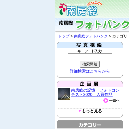
トップ
>
南房総フォトバンク
> カテゴ
詳細検索はこちらから
南房総の記憶 フォトコン
テスト2020 入賞作品
▼
もっと見る